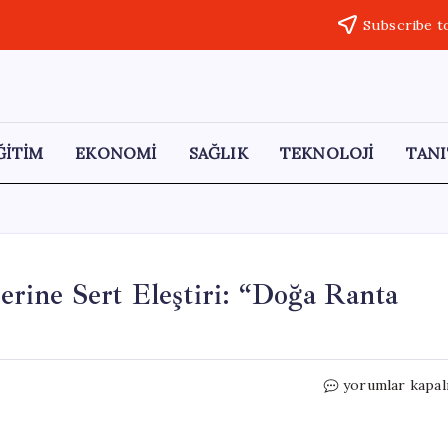
Subscribe t
ĞİTİM
EKONOMİ
SAĞLIK
TEKNOLOJİ
TANI
rine Sert Eleştiri: “Doğa Ranta
CHP’li
yorumlar kapal
Adem’den
Orman
İhalelerine