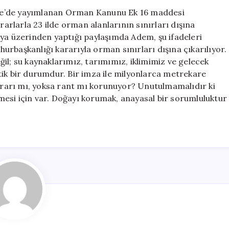
Sert
te’de yayımlanan Orman Kanunu Ek 16 maddesi
Eleştiri:
rlarla 23 ilde orman alanlarının sınırları dışına
“Doğa
dya üzerinden yaptığı paylaşımda Adem, şu ifadeleri
Ranta
rbaşkanlığı kararıyla orman sınırları dışına çıkarılıyor.
Kurban
il; su kaynaklarımız, tarımımız, iklimimiz ve gelecek
Ediliyor”
tik bir durumdur. Bir imza ile milyonlarca metrekare
için
rarı mı, yoksa rant mı korunuyor? Unutulmamalıdır ki
esi için var. Doğayı korumak, anayasal bir sorumluluktur