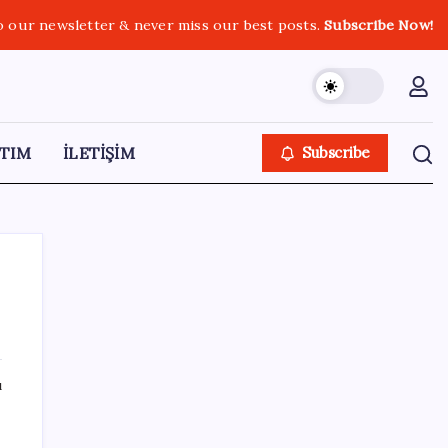
o our newsletter & never miss our best posts.
Subscribe Now!
TIM
İLETİŞİM
Subscribe
SON YAZILAR
ı
Güney Kore’de yapay zekayla üretilen
şarkılara yönelik ‘telif hakkı’ kararı