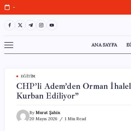
Skip
-
to
content
https://www.facebook.com/
https://twitter.com/
https://t.me/
https://www.instagram.com/
https://youtube.com/
ANA SAYFA
E
EĞITIM
CHP’li Adem’den Orman İhalele
Kurban Ediliyor”
By
Murat Şahin
20 Mayıs 2026
1 Min Read