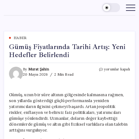
Skip
to
content
HABER
Gümüş Fiyatlarında Tarihi Artış: Yeni
Hedefler Belirlendi
Gümüş
By
Murat Şahin
yorumlar kapalı
Fiyatlarında
20 Mayıs 2026
2 Min Read
Tarihi
Artış:
Yeni
Gümüş, uzun bir süre altının gölgesinde kalmasına rağmen,
Hedefler
son yıllarda gösterdiği güçlü performansla yeniden
Belirlendi
için
yatırımcıların ilgisini çekmeyi başardı. Artan jeopolitik
riskler, enflasyon ve belirsiz faiz politikaları, yatırımcıları
gümüşe yönlendirdi. Uzmanlar, doların değer kaybettiği
dönemlerde gümüş ve altın gibi fiziksel varlıklara olan talebin
arttığını vurguluyor.