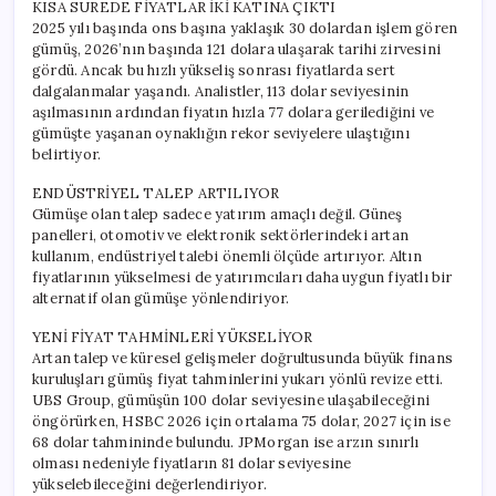
KISA SÜREDE FİYATLAR İKİ KATINA ÇIKTI
2025 yılı başında ons başına yaklaşık 30 dolardan işlem gören
gümüş, 2026’nın başında 121 dolara ulaşarak tarihi zirvesini
gördü. Ancak bu hızlı yükseliş sonrası fiyatlarda sert
dalgalanmalar yaşandı. Analistler, 113 dolar seviyesinin
aşılmasının ardından fiyatın hızla 77 dolara gerilediğini ve
gümüşte yaşanan oynaklığın rekor seviyelere ulaştığını
belirtiyor.
ENDÜSTRİYEL TALEP ARTILIYOR
Gümüşe olan talep sadece yatırım amaçlı değil. Güneş
panelleri, otomotiv ve elektronik sektörlerindeki artan
kullanım, endüstriyel talebi önemli ölçüde artırıyor. Altın
fiyatlarının yükselmesi de yatırımcıları daha uygun fiyatlı bir
alternatif olan gümüşe yönlendiriyor.
YENİ FİYAT TAHMİNLERİ YÜKSELİYOR
Artan talep ve küresel gelişmeler doğrultusunda büyük finans
kuruluşları gümüş fiyat tahminlerini yukarı yönlü revize etti.
UBS Group, gümüşün 100 dolar seviyesine ulaşabileceğini
öngörürken, HSBC 2026 için ortalama 75 dolar, 2027 için ise
68 dolar tahmininde bulundu. JPMorgan ise arzın sınırlı
olması nedeniyle fiyatların 81 dolar seviyesine
yükselebileceğini değerlendiriyor.