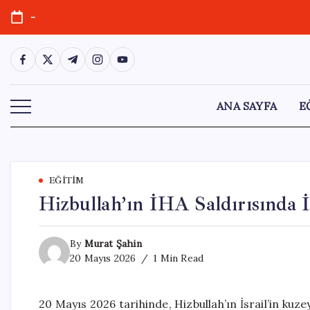
Skip
-
to
content
https://www.facebook.com/
https://twitter.com/
https://t.me/
https://www.instagram.com/
https://youtube.com/
ANA SAYFA
E
EĞITIM
Hizbullah’ın İHA Saldırısında İ
By
Murat Şahin
20 Mayıs 2026
1 Min Read
20 Mayıs 2026 tarihinde, Hizbullah’ın İsrail’in kuze