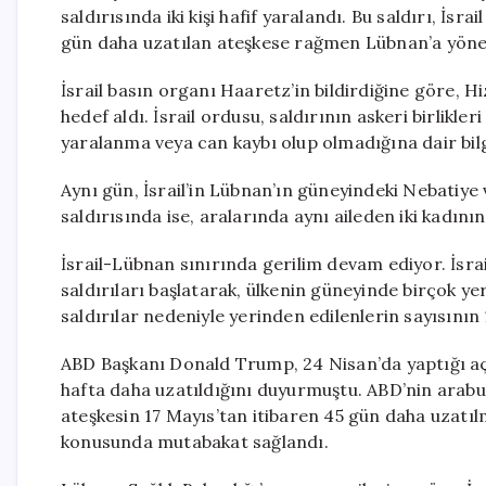
saldırısında iki kişi hafif yaralandı. Bu saldırı, İsr
gün daha uzatılan ateşkese rağmen Lübnan’a yönel
İsrail basın organı Haaretz’in bildirdiğine göre, H
hedef aldı. İsrail ordusu, saldırının askeri birlikle
yaralanma veya can kaybı olup olmadığına dair bil
Aynı gün, İsrail’in Lübnan’ın güneyindeki Nebatiye 
saldırısında ise, aralarında aynı aileden iki kadını
İsrail-Lübnan sınırında gerilim devam ediyor. İsrai
saldırıları başlatarak, ülkenin güneyinde birçok ye
saldırılar nedeniyle yerinden edilenlerin sayısının 
ABD Başkanı Donald Trump, 24 Nisan’da yaptığı açı
hafta daha uzatıldığını duyurmuştu. ABD’nin arab
ateşkesin 17 Mayıs’tan itibaren 45 gün daha uzatı
konusunda mutabakat sağlandı.