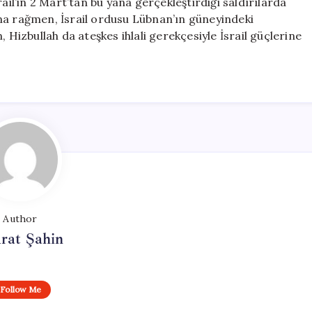
ail’in 2 Mart’tan bu yana gerçekleştirdiği saldırılarda
ığına rağmen, İsrail ordusu Lübnan’ın güneyindeki
 Hizbullah da ateşkes ihlali gerekçesiyle İsrail güçlerine
Author
rat Şahin
Follow Me