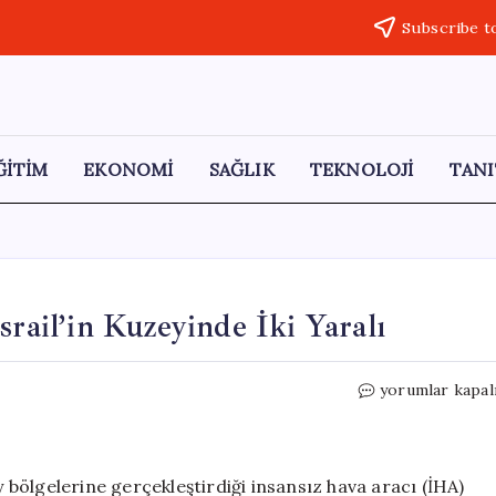
Subscribe t
ĞİTİM
EKONOMİ
SAĞLIK
TEKNOLOJİ
TANI
srail’in Kuzeyinde İki Yaralı
Hizbullah’ın
yorumlar kapal
İHA
Saldırısında
İsrail’in
Kuzeyinde
y bölgelerine gerçekleştirdiği insansız hava aracı (İHA)