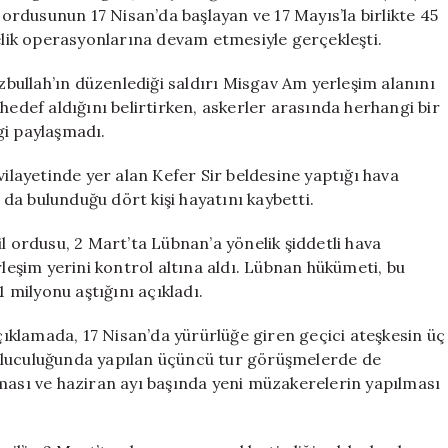
İki
ail ordusunun 17 Nisan’da başlayan ve 17 Mayıs’la birlikte 45
Yaralı
ik operasyonlarına devam etmesiyle gerçekleşti.
için
izbullah’ın düzenlediği saldırı Misgav Am yerleşim alanını
ri hedef aldığını belirtirken, askerler arasında herhangi bir
gi paylaşmadı.
vilayetinde yer alan Kefer Sir beldesine yaptığı hava
n da bulunduğu dört kişi hayatını kaybetti.
l ordusu, 2 Mart’ta Lübnan’a yönelik şiddetli hava
rleşim yerini kontrol altına aldı. Lübnan hükümeti, bu
1 milyonu aştığını açıkladı.
klamada, 17 Nisan’da yürürlüğe giren geçici ateşkesin üç
uluculuğunda yapılan üçüncü tur görüşmelerde de
lması ve haziran ayı başında yeni müzakerelerin yapılması