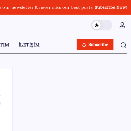
o our newsletter & never miss our best posts.
Subscribe Now!
TIM
İLETİŞİM
Subscribe
ı
SON YAZILAR
Güney Kore’de yapay zekayla üretilen
şarkılara yönelik ‘telif hakkı’ kararı