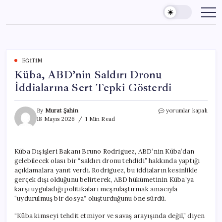
Skip
to
content
EĞITIM
Küba, ABD’nin Saldırı Dronu
İddialarına Sert Tepki Gösterdi
Küba,
By
Murat Şahin
yorumlar kapalı
ABD’nin
18 Mayıs 2026
1 Min Read
Saldırı
Dronu
İddialarına
Küba Dışişleri Bakanı Bruno Rodriguez, ABD’nin Küba’dan
Sert
gelebilecek olası bir “saldırı dronu tehdidi” hakkında yaptığı
Tepki
Gösterdi
açıklamalara yanıt verdi. Rodriguez, bu iddiaların kesinlikle
için
gerçek dışı olduğunu belirterek, ABD hükümetinin Küba’ya
karşı uyguladığı politikaları meşrulaştırmak amacıyla
“uydurulmuş bir dosya” oluşturduğunu öne sürdü.
“Küba kimseyi tehdit etmiyor ve savaş arayışında değil,” diyen