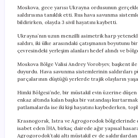
Moskova, gece yarısı Ukrayna ordusunun gerçekleşt
saldırısına tanıklık etti. Rus hava savunma sisteml
bildirirken, olayda 3 sivil hayatını kaybetti.
Ukrayna’nın uzun menzilli asimetrik harp yetenekl
saldırı, iki ülke arasındaki çatışmanın boyutunu 
çevresindeki yerleşim alanları hedef alındı ve bölg
Moskova Bölge Valisi Andrey Vorobyev, başkent ile 
duyurdu. Hava savunma sistemlerinin saldırıları 
parçalarının düştüğü yerlerde trajik olayların yaşan
Himki Bölgesi’nde, bir müstakil evin üzerine düşen 
enkaz altında kalan başka bir vatandaşı kurtarmak i
patlamalarda ise iki kişi hayatını kaybederken, top
Krasnogorsk, Istra ve Agrogorodok bölgelerinde de
isabet eden İHA, birkaç dairede ağır yapısal hasar
Agrogorodok’taki altı müstakil ev de saldırılardan 