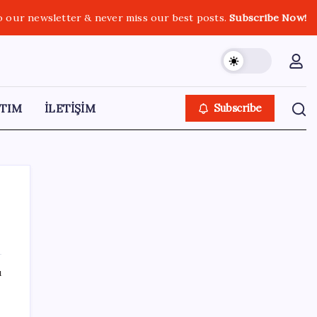
o our newsletter & never miss our best posts.
Subscribe Now!
TIM
İLETİŞİM
Subscribe
SON YAZILAR
ı
Tutuklanan Erdal Beşikçioğlu açığa almıştı:
‘Etkin pişmanlık’ ifadesi verip şikayetçi