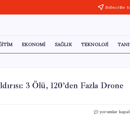
Subscribe t
ĞİTİM
EKONOMİ
SAĞLIK
TEKNOLOJİ
TANI
dırısı: 3 Ölü, 120’den Fazla Drone
Moskova’da
yorumlar kapal
Gece
Yarısı
İHA