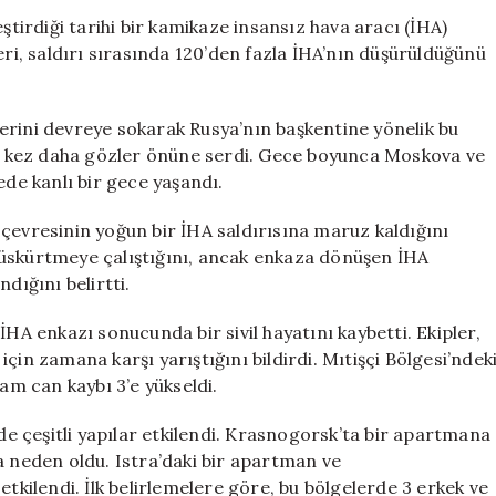
Saldırısı:
irdiği tarihi bir kamikaze insansız hava aracı (İHA)
3
eri, saldırı sırasında 120’den fazla İHA’nın düşürüldüğünü
Ölü,
120’den
Fazla
erini devreye sokarak Rusya’nın başkentine yönelik bu
Drone
bir kez daha gözler önüne serdi. Gece boyunca Moskova ve
İmha
ede kanlı bir gece yaşandı.
Edildi
için
çevresinin yoğun bir İHA saldırısına maruz kaldığını
püskürtmeye çalıştığını, ancak enkaza dönüşen İHA
dığını belirtti.
İHA enkazı sonucunda bir sivil hayatını kaybetti. Ekipler,
çin zamana karşı yarıştığını bildirdi. Mıtişçi Bölgesi’ndek
lam can kaybı 3’e yükseldi.
 çeşitli yapılar etkilendi. Krasnogorsk’ta bir apartmana
a neden oldu. Istra’daki bir apartman ve
etkilendi. İlk belirlemelere göre, bu bölgelerde 3 erkek ve