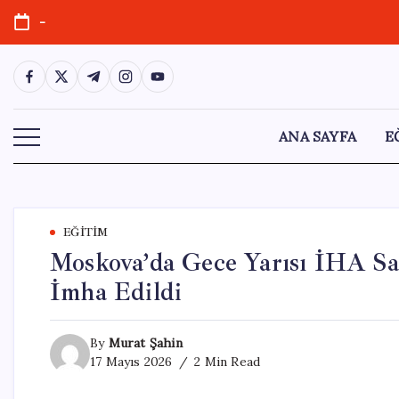
Skip
-
to
content
https://www.facebook.com/
https://twitter.com/
https://t.me/
https://www.instagram.com/
https://youtube.com/
ANA SAYFA
E
EĞITIM
Moskova’da Gece Yarısı İHA Sal
İmha Edildi
By
Murat Şahin
17 Mayıs 2026
2 Min Read