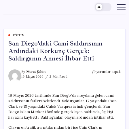
Skip
to
content
EĞITIM
San Diego’daki Cami Saldırısının
Ardındaki Korkunç Gerçek:
Saldırganın Annesi İhbar Etti
San
By
Murat Şahin
yorumlar kapalı
Diego’daki
19 Mayıs 2026
2 Min Read
Cami
Saldırısının
Ardındaki
19 Mayıs 2026 tarihinde San Diego’da meydana gelen cami
Korkunç
saldırısının failleri belirlendi. Saldırganlar, 17 yaşındaki Cain
Gerçek:
Saldırganın
Clark ve 18 yaşındaki Caleb Vazquez isimli gençlerdi. San
Annesi
Diego İslam Merkezi önünde gerçekleşen saldırıda, üç kişi
İhbar
hayatını kaybetti. Saldırganlar, olayın ardından intihar etti.
Etti
için
Olayın en trajik ayrıntılarından biri ise Cain Clark’ın