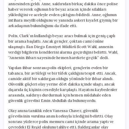
annesinden geldi. Anne, saldırıdan birkaç dakika önce polise
haber vererek oğlunun bir beyaz aracın içinde silahları
yüklediğini ve aceleyle evden çıktığını bildirdi. Anne, oğlunun
intihara meyilli olduğunu ve yanında askeri kıyafet giymiş bir
arkadaşının bulunduğunu da ifade etti.
Polis, Clark’ın kullandığı beyaz aracı bulmak için geniş çaplı
bir arama başlattı. Ancak gençler, çoktan cami önüne
ulaşmıştı. San Diego Emniyet Müdürü Scott Wahl, annenin
verdiği bilgilerin kendilerini alarma geçirdiğini belirtti. Wahl,
“Annenin ihbarı sayesinde hemen harekete geçtik” dedi.
Yapılan ihbar sonrası polis ekipleri, gençlerin evden bir
tabanca, bir av tüfeği ve bir tüfek çaldığını tespit etti. Ancak,
camide aktif bir saldırgan olduğu yönünde bir ihbar alındı.
Güvenlik güçleri olay yerine dört dakika içinde ulaştı, ancak
dışarıda üç kişinin cesediyle karşılaştı. Hayatını kaybedenler
arasında, saldırıyı durdurmak için hemen müdahale eden
güvenlik görevlisi Emin Abdullah da bulunuyordu.
Olay anına tanıklık eden Vanessa Chavez, güvenlik
görevlisinin vurulma anını korkuyla izlediğini belirtti. Olay
sonrası yüzlerce polis memuru cami içinde arama yaptı ve
çevredeki El Reşid okulunu tahliye etti. Saldırganlar olay