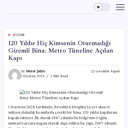
Skip
to
content
EĞITIM
120 Yıldır Hiç Kimsenin Oturmadığı
Gizemli Bina: Metro Tüneline Açılan
Kapı
120
By
Murat Şahin
yorumlar kapalı
Yıldır
1 Haziran 2026
2 Min Read
Hiç
Kimsenin
Oturmadığı
Gizemli
Bina:
Metro
1 Haziran 2026 tarihinde, Brooklyn Heights’ta yer alan ve
Tüneline
milyon dolarlık konutlarla çevrili bir bina, 120 yıldır kapılarını
Açılan
kapalı tutuyor. İlk olarak 1847 yılında bu bölgenin özgün
Kapı
mimari tarzına uygun olarak inşa edilen bu yapı, 1907 yılında
için