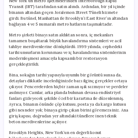
New York’un metro işletmelerinden Interborough Rapid
Transit (IRT) tarafından satın alındı. Ardından, bir yıl içinde
binanın altından geçen Joralemon Street Tüneli hizmete
girdi. Bu tünel, Manhattan ile Brooklyn’i East River’ın altından
bağlayan 4 ve 5 numaralı metro hatlarını taşımaktadır.
Metro şirketi binayı satın aldıktan sonra, iç mekanları
tamamen boşaltarak büyük havalandırma sistemleri ve acil
tahliye merdivenlerine dönüştürdü. 1999 yılında, cephedeki
tarihi unsurların korunması ve iç havalandırma sistemlerinin
modernleşmesi amacıyla kapsamlı bir restorasyon
gerçekleştirildi.
Bina, sokağın tarihi yapısıyla uyumlu bir görüntü sunsa da,
detayları dikkatle incelediğinizde bazı ilginç gerçekler ortaya
çıkıyor. Pencerelerden hiçbir zaman ışık sızmıyor ve perdeler
asılmıyor. Camlar, arka planda bulunan devasa endüstriyel
fanları gizleyecek şekilde özel bir karartma ile düzenlenmiş.
Ayrıca, binanın önünde çöp kutusu, posta ya da kargo kutusu
gibi nesneler yok; binaya girip çıkan birini göremezsiniz. Ana
giriş kapısı, doğrudan yer altındaki tünellere inen teknik
beton merdivenlerine açılıyor.
Brooklyn Heights, New York’un en değerli konut