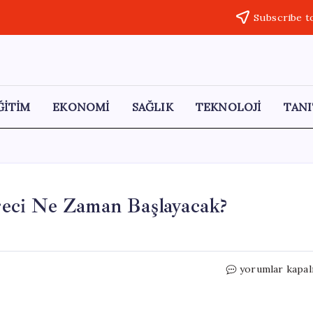
Subscribe t
ĞİTİM
EKONOMİ
SAĞLIK
TEKNOLOJİ
TANI
eci Ne Zaman Başlayacak?
r
2024
yorumlar kapal
TUS
2.
Dönem