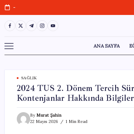
Skip
-
to
content
https://www.facebook.com/
https://twitter.com/
https://t.me/
https://www.instagram.com/
https://youtube.com/
ANA SAYFA
E
SAĞLIK
2024 TUS 2. Dönem Tercih Sür
Kontenjanlar Hakkında Bilgile
By
Murat Şahin
22 Mayıs 2026
1 Min Read