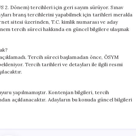
Tercih
 2. Dönem) tercihleri için geri sayım sürüyor. Sınav
Süreci
arı branş tercihlerini yapabilmek için tarihleri merakla
Ne
rnet sitesi üzerinden, T.C. kimlik numarası ve aday
Zaman
dönem tercih süreci hakkında en güncel bilgilere ulaşmak
Başlayacak?
Kontenjanlar
Hakkında
ak?
Bilgiler
açıklamadı. Tercih süreci başlamadan önce, ÖSYM
için
eniyor. Tercih tarihleri ve detayları ile ilgili resmi
ılacaktır.
yuru yapılmamıştır. Kontenjan bilgileri, tercih
dan açıklanacaktır. Adayların bu konuda güncel bilgileri