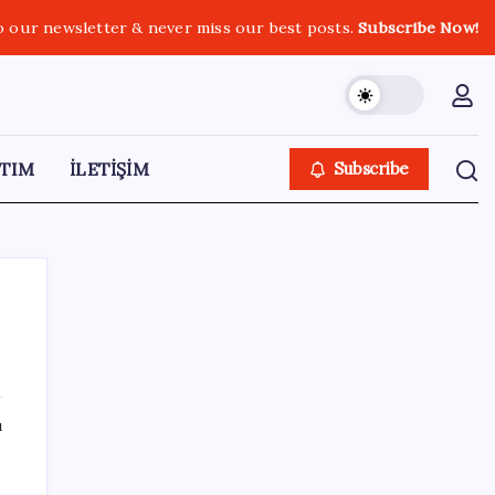
o our newsletter & never miss our best posts.
Subscribe Now!
TIM
İLETİŞİM
Subscribe
SON YAZILAR
ı
Copilot için radikal karar: Microsoft logoyu
değiştiriyor!