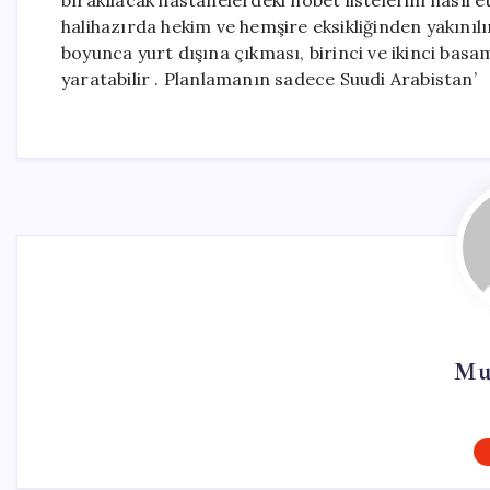
bırakılacak hastanelerdeki nöbet listelerini nasıl
halihazırda hekim ve hemşire eksikliğinden yakınılı
boyunca yurt dışına çıkması, birinci ve ikinci basa
yaratabilir . Planlamanın sadece Suudi Arabistan’
Mu