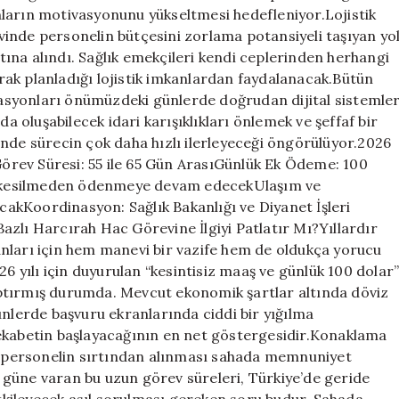
ların motivasyonunu yükseltmesi hedefleniyor.Lojistik
inde personelin bütçesini zorlama potansiyeli taşıyan yo
ına alındı. Sağlık emekçileri kendi ceplerinden herhangi
ak planladığı lojistik imkanlardan faydalanacak.Bütün
okasyonları önümüzdeki günlerde doğrudan dijital sistemle
oluşabilecek idari karışıklıkları önlemek ve şeffaf bir
inde sürecin çok daha hızlı ilerleyeceği öngörülüyor.2026
rev Süresi: 55 ile 65 Gün ArasıGünlük Ek Ödeme: 100
 kesilmeden ödenmeye devam edecekUlaşım ve
akKoordinasyon: Sağlık Bakanlığı ve Diyanet İşleri
azlı Harcırah Hac Görevine İlgiyi Patlatır Mı?Yıllardır
nları için hem manevi bir vazife hem de oldukça yorucu
26 yılı için duyurulan “kesintisiz maaş ve günlük 100 dolar
ptırmış durumda. Mevcut ekonomik şartlar altında döviz
ünlerde başvuru ekranlarında ciddi bir yığılma
rekabetin başlayacağının en net göstergesidir.Konaklama
ak personelin sırtından alınması sahada memnuniyet
65 güne varan bu uzun görev süreleri, Türkiye’de geride