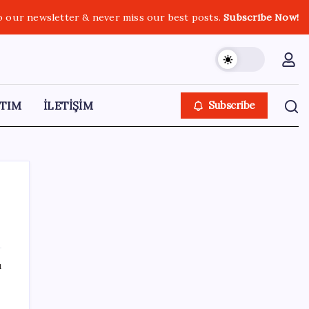
o our newsletter & never miss our best posts.
Subscribe Now!
TIM
İLETİŞİM
Subscribe
SON YAZILAR
ı
Tutuklanan Erdal Beşikçioğlu açığa almıştı:
nda
‘Etkin pişmanlık’ ifadesi verip şikayetçi