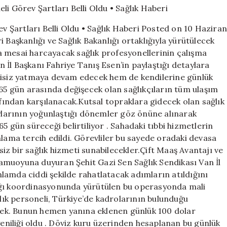
Personeli
Görev
Şartları Belli Oldu • Sağlık Haberi Posted on 10 Haziran
Şartları
 Başkanlığı ve Sağlık Bakanlığı ortaklığıyla yürütülecek
Belli
a mesai harcayacak sağlık profesyonellerinin çalışma
Oldu
•
an İl Başkanı Fahriye Tanış Esen’in paylaştığı detaylara
Sağlık
ntisiz yatmaya devam edecek hem de kendilerine günlük
Haberi
 65 gün arasında değişecek olan sağlıkçıların tüm ulaşım
için
ından karşılanacak.Kutsal topraklara gidecek olan sağlık
aylarının yoğunlaştığı dönemler göz önüne alınarak
5 gün süreceği belirtiliyor . Sahadaki tıbbi hizmetlerin
nlama tercih edildi. Görevliler bu sayede oradaki devasa
z bir sağlık hizmeti sunabilecekler.Çift Maaş Avantajı ve
amuoyuna duyuran Şehit Gazi Sen Sağlık Sendikası Van İl
lamda ciddi şekilde rahatlatacak adımların atıldığını
anlığı koordinasyonunda yürütülen bu operasyonda mali
ğlık personeli, Türkiye’de kadrolarının bulunduğu
ek. Bunun hemen yanına eklenen günlük 100 dolar
yeniliği oldu . Döviz kuru üzerinden hesaplanan bu günlük