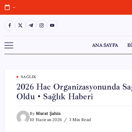
Skip
-
to
content
https://www.facebook.com/
https://twitter.com/
https://t.me/
https://www.instagram.com/
https://youtube.com/
ANA SAYFA
E
SAĞLIK
2026 Hac Organizasyonunda Sağl
Oldu • Sağlık Haberi
By
Murat Şahin
10 Haziran 2026
3 Min Read