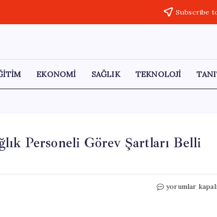
Subscribe t
ĞİTİM
EKONOMİ
SAĞLIK
TEKNOLOJİ
TANI
ık Personeli Görev Şartları Belli
2026
yorumlar kapal
Hac
Organizasyonu
Sağlık