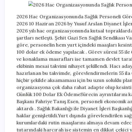
2026 Hac Organizasyonunda Sağlık Personeli Görev 
2026 10 Haziran 2026 by Yusuf Arslan Diyanet İşleri
2026 yılı hac organizasyonunda kutsal topraklard
şartları netleşti. Şehit Gazi Sen Sağlık Sendikası V
göre, personelin hem yurt içindeki maaşları kesi
100 dolar ek ödeme yapılacak . Görev süresi 55 ile
ve konaklama masrafları ise tamamen devlet taraf
ekibinin mesai takvimi nihayet şekillendi. Hacı ad
hazırlanan bu takvimde, görevlendirmelerin 55 ila 6
hiçbir şekilde aksamaması için bu uzun soluklu pla
organizasyona çok daha rahat adapte olup kesintisi
Günlük 100 Dolar Ek ÖdemeSürecin ayrıntılarını k
Başkanı Fahriye Tanış Esen, personeli ekonomik an
aktardı . Sağlık Bakanlığı ile Diyanet İşleri Başk
haklar genişletildi.Yurt dışında görevlendirilen sa
kurumlardaki rutin maaşlarını almaya devam edec
tutarındaki harcırah ise sistemin en dikkat çekici 