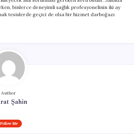
 etkileyecek asıl sorulması gereken soru budur. Sahada
rken, binlerce deneyimli sağlık profesyonelinin iki ay
mak tesislerde geçici de olsa bir hizmet darboğazı
Author
rat Şahin
Follow Me