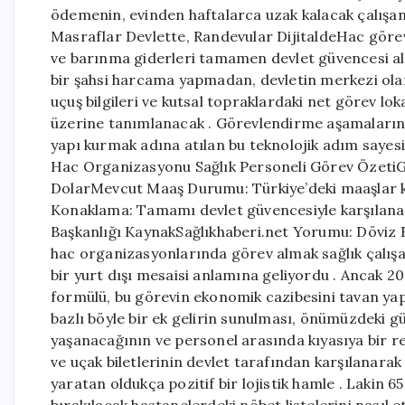
ödemenin, evinden haftalarca uzak kalacak çalışan
Masraflar Devlette, Randevular DijitaldeHac görev
ve barınma giderleri tamamen devlet güvencesi alt
bir şahsi harcama yapmadan, devletin merkezi olar
uçuş bilgileri ve kutsal topraklardaki net görev l
üzerine tanımlanacak . Görevlendirme aşamalarında 
yapı kurmak adına atılan bu teknolojik adım sayes
Hac Organizasyonu Sağlık Personeli Görev ÖzetiGö
DolarMevcut Maaş Durumu: Türkiye’deki maaşlar
Konaklama: Tamamı devlet güvencesiyle karşılanac
Başkanlığı KaynakSağlıkhaberi.net Yorumu: Döviz B
hac organizasyonlarında görev almak sağlık çalışa
bir yurt dışı mesaisi anlamına geliyordu . Ancak 20
formülü, bu görevin ekonomik cazibesini tavan ya
bazlı böyle bir ek gelirin sunulması, önümüzdeki g
yaşanacağının ve personel arasında kıyasıya bir 
ve uçak biletlerinin devlet tarafından karşılanar
yaratan oldukça pozitif bir lojistik hamle . Lakin 