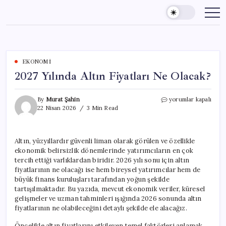
Skip
to
content
EKONOMI
2027 Yılında Altın Fiyatları Ne Olacak?
2027
By
Murat Şahin
yorumlar kapalı
Yılında
22 Nisan 2026
3 Min Read
Altın
Fiyatları
Ne
Altın, yüzyıllardır güvenli liman olarak görülen ve özellikle
Olacak?
ekonomik belirsizlik dönemlerinde yatırımcıların en çok
için
tercih ettiği varlıklardan biridir. 2026 yılı sonu için altın
fiyatlarının ne olacağı ise hem bireysel yatırımcılar hem de
büyük finans kuruluşları tarafından yoğun şekilde
tartışılmaktadır. Bu yazıda, mevcut ekonomik veriler, küresel
gelişmeler ve uzman tahminleri ışığında 2026 sonunda altın
fiyatlarının ne olabileceğini detaylı şekilde ele alacağız.
Öncelikle altın fiyatlarını etkileyen temel faktörleri anlamak