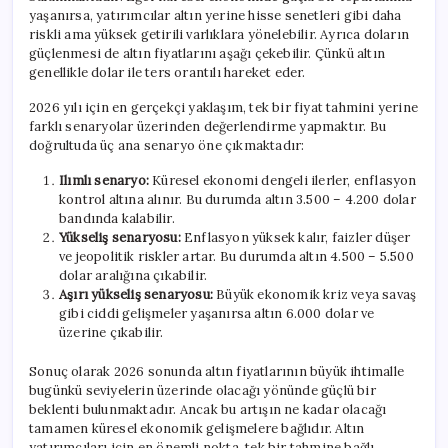
yaşanırsa, yatırımcılar altın yerine hisse senetleri gibi daha
riskli ama yüksek getirili varlıklara yönelebilir. Ayrıca doların
güçlenmesi de altın fiyatlarını aşağı çekebilir. Çünkü altın
genellikle dolar ile ters orantılı hareket eder.
2026 yılı için en gerçekçi yaklaşım, tek bir fiyat tahmini yerine
farklı senaryolar üzerinden değerlendirme yapmaktır. Bu
doğrultuda üç ana senaryo öne çıkmaktadır:
Ilımlı senaryo:
Küresel ekonomi dengeli ilerler, enflasyon
kontrol altına alınır. Bu durumda altın 3.500 – 4.200 dolar
bandında kalabilir.
Yükseliş senaryosu:
Enflasyon yüksek kalır, faizler düşer
ve jeopolitik riskler artar. Bu durumda altın 4.500 – 5.500
dolar aralığına çıkabilir.
Aşırı yükseliş senaryosu:
Büyük ekonomik kriz veya savaş
gibi ciddi gelişmeler yaşanırsa altın 6.000 dolar ve
üzerine çıkabilir.
Sonuç olarak 2026 sonunda altın fiyatlarının büyük ihtimalle
bugünkü seviyelerin üzerinde olacağı yönünde güçlü bir
beklenti bulunmaktadır. Ancak bu artışın ne kadar olacağı
tamamen küresel ekonomik gelişmelere bağlıdır. Altın
yatırımcıları için en önemli nokta, tek bir tahmine bağlı