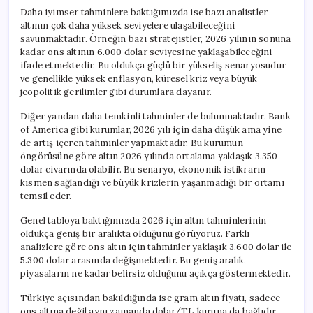
Daha iyimser tahminlere baktığımızda ise bazı analistler
altının çok daha yüksek seviyelere ulaşabileceğini
savunmaktadır. Örneğin bazı stratejistler, 2026 yılının sonuna
kadar ons altının 6.000 dolar seviyesine yaklaşabileceğini
ifade etmektedir. Bu oldukça güçlü bir yükseliş senaryosudur
ve genellikle yüksek enflasyon, küresel kriz veya büyük
jeopolitik gerilimler gibi durumlara dayanır.
Diğer yandan daha temkinli tahminler de bulunmaktadır. Bank
of America gibi kurumlar, 2026 yılı için daha düşük ama yine
de artış içeren tahminler yapmaktadır. Bu kurumun
öngörüsüne göre altın 2026 yılında ortalama yaklaşık 3.350
dolar civarında olabilir. Bu senaryo, ekonomik istikrarın
kısmen sağlandığı ve büyük krizlerin yaşanmadığı bir ortamı
temsil eder.
Genel tabloya baktığımızda 2026 için altın tahminlerinin
oldukça geniş bir aralıkta olduğunu görüyoruz. Farklı
analizlere göre ons altın için tahminler yaklaşık 3.600 dolar ile
5.300 dolar arasında değişmektedir. Bu geniş aralık,
piyasaların ne kadar belirsiz olduğunu açıkça göstermektedir.
Türkiye açısından bakıldığında ise gram altın fiyatı, sadece
ons altına değil aynı zamanda dolar/TL kuruna da bağlıdır.