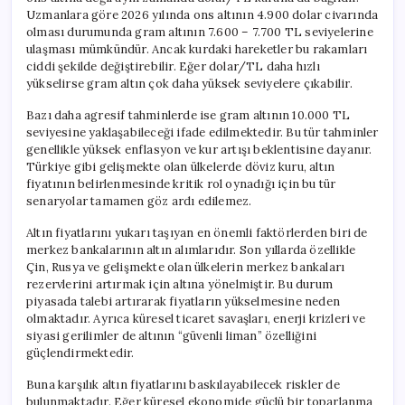
Uzmanlara göre 2026 yılında ons altının 4.900 dolar civarında
olması durumunda gram altının 7.600 – 7.700 TL seviyelerine
ulaşması mümkündür. Ancak kurdaki hareketler bu rakamları
ciddi şekilde değiştirebilir. Eğer dolar/TL daha hızlı
yükselirse gram altın çok daha yüksek seviyelere çıkabilir.
Bazı daha agresif tahminlerde ise gram altının 10.000 TL
seviyesine yaklaşabileceği ifade edilmektedir. Bu tür tahminler
genellikle yüksek enflasyon ve kur artışı beklentisine dayanır.
Türkiye gibi gelişmekte olan ülkelerde döviz kuru, altın
fiyatının belirlenmesinde kritik rol oynadığı için bu tür
senaryolar tamamen göz ardı edilemez.
Altın fiyatlarını yukarı taşıyan en önemli faktörlerden biri de
merkez bankalarının altın alımlarıdır. Son yıllarda özellikle
Çin, Rusya ve gelişmekte olan ülkelerin merkez bankaları
rezervlerini artırmak için altına yönelmiştir. Bu durum
piyasada talebi artırarak fiyatların yükselmesine neden
olmaktadır. Ayrıca küresel ticaret savaşları, enerji krizleri ve
siyasi gerilimler de altının “güvenli liman” özelliğini
güçlendirmektedir.
Buna karşılık altın fiyatlarını baskılayabilecek riskler de
bulunmaktadır. Eğer küresel ekonomide güçlü bir toparlanma