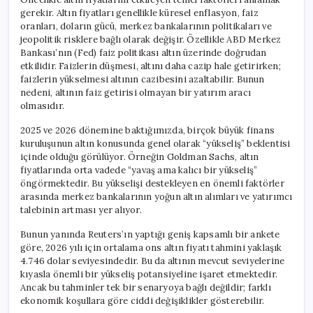
gerekir. Altın fiyatları genellikle küresel enflasyon, faiz
oranları, doların gücü, merkez bankalarının politikaları ve
jeopolitik risklere bağlı olarak değişir. Özellikle ABD Merkez
Bankası’nın (Fed) faiz politikası altın üzerinde doğrudan
etkilidir. Faizlerin düşmesi, altını daha cazip hale getirirken;
faizlerin yükselmesi altının cazibesini azaltabilir. Bunun
nedeni, altının faiz getirisi olmayan bir yatırım aracı
olmasıdır.
2025 ve 2026 dönemine baktığımızda, birçok büyük finans
kuruluşunun altın konusunda genel olarak “yükseliş” beklentisi
içinde olduğu görülüyor. Örneğin Goldman Sachs, altın
fiyatlarında orta vadede “yavaş ama kalıcı bir yükseliş”
öngörmektedir. Bu yükselişi destekleyen en önemli faktörler
arasında merkez bankalarının yoğun altın alımları ve yatırımcı
talebinin artması yer alıyor.
Bunun yanında Reuters’ın yaptığı geniş kapsamlı bir ankete
göre, 2026 yılı için ortalama ons altın fiyatı tahmini yaklaşık
4.746 dolar seviyesindedir. Bu da altının mevcut seviyelerine
kıyasla önemli bir yükseliş potansiyeline işaret etmektedir.
Ancak bu tahminler tek bir senaryoya bağlı değildir; farklı
ekonomik koşullara göre ciddi değişiklikler gösterebilir.