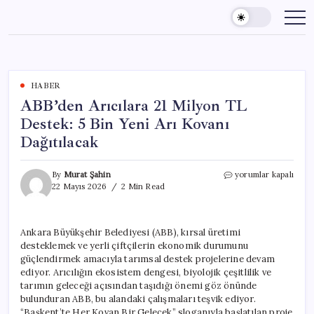
Skip
to
content
HABER
ABB’den Arıcılara 21 Milyon TL
Destek: 5 Bin Yeni Arı Kovanı
Dağıtılacak
ABB’den
By
Murat Şahin
yorumlar kapalı
Arıcılara
22 Mayıs 2026
2 Min Read
21
Milyon
TL
Ankara Büyükşehir Belediyesi (ABB), kırsal üretimi
Destek:
desteklemek ve yerli çiftçilerin ekonomik durumunu
5
Bin
güçlendirmek amacıyla tarımsal destek projelerine devam
Yeni
ediyor. Arıcılığın ekosistem dengesi, biyolojik çeşitlilik ve
Arı
tarımın geleceği açısından taşıdığı önemi göz önünde
Kovanı
bulunduran ABB, bu alandaki çalışmaları teşvik ediyor.
Dağıtılacak
“Başkent’te Her Kovan Bir Gelecek” sloganıyla başlatılan proje