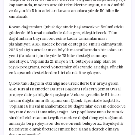
için
kapsamında, modern arıcılık tekniklerine uygun, uzun ömürlü
ve dayanıklı 5 bin adet arı kovanı arıcılara yüzde 50 hibe ile
sunulacak.
Kovan dağıtımları Çubuk ilçesinde başlayacak ve önümüzdeki
günlerde 16 kırsal mahallede daha gerçekleştirilecek. Tüm
dağıtımların bayram öncesine kadar tamamlanması
planlanıyor. ABB, sadece kovan desteği ile sınırlı kalmayarak,
2026 yılı için arıcıların en büyük masraflarından biri olan arı
yemi (fondan) için de yüzde 75 hibe desteği sunmayı
hedefliyor. Toplamda 21 milyon TL bütçeye sahip olan bu
teşvik programı, yerel yönetimler düzeyinde arıcılığa yönelik
en kapsamlı desteklerden biri olarak öne çıkıyor.
Çubuk’taki dağıtım etkinliğinde üreticilerle bir araya gelen
ABB Kırsal Hizmetler Dairesi Başkanı Hüseyin Şemsi Uysal,
projeye dair şu bilgileri paylaştı: “Ankara genelinde 5 bin arı
kovanı dağıtımının ilk aşamasını Çubuk ilçemizde başlattık.
Toplam 16 kırsal mahallemizde bu dağıtımlar devam edecek ve
bayram öncesi tamamlayacağız. Arı popülasyonunu korumak,
sürdürülebilir tarımı teşvik etmek ve doğal dengeyi sağlamak
amacıyla bu projeyi son derece önemli buluyoruz. Büyükşehir
Belediyesi olarak üreticilerimize her alanda destek olmaya
devam edeceğiz.”