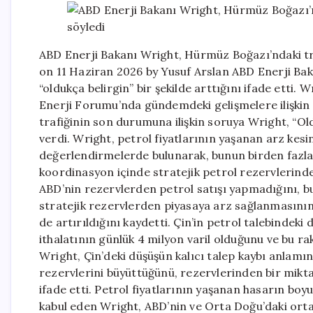
ABD Enerji Bakanı Wright, Hürmüz Boğazı’ndaki traf
on 11 Haziran 2026 by Yusuf Arslan ABD Enerji Ba
“oldukça belirgin” bir şekilde arttığını ifade etti
Enerji Forumu’nda gündemdeki gelişmelere ilişki
trafiğinin son durumuna ilişkin soruya Wright, “Oldu
verdi. Wright, petrol fiyatlarının yaşanan arz kes
değerlendirmelerde bulunarak, bunun birden fazla 
koordinasyon içinde stratejik petrol rezervlerinde
ABD’nin rezervlerden petrol satışı yapmadığını, b
stratejik rezervlerden piyasaya arz sağlanmasının 
de artırıldığını kaydetti. Çin’in petrol talebindeki
ithalatının günlük 4 milyon varil olduğunu ve bu r
Wright, Çin’deki düşüşün kalıcı talep kaybı anlamı
rezervlerini büyüttüğünü, rezervlerinden bir miktar 
ifade etti. Petrol fiyatlarının yaşanan hasarın b
kabul eden Wright, ABD’nin ve Orta Doğu’daki orta