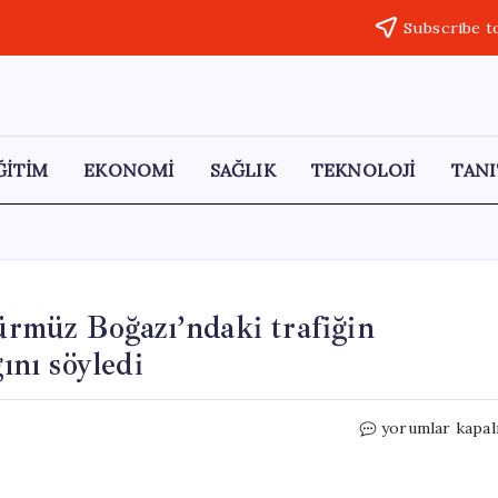
Subscribe t
ĞİTİM
EKONOMİ
SAĞLIK
TEKNOLOJİ
TANI
müz Boğazı’ndaki trafiğin
ını söyledi
ABD
yorumlar kapal
Enerji
Bakanı
Wright,