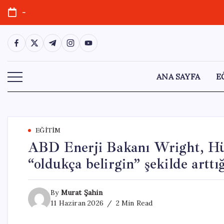
Skip
-
to
content
https://www.facebook.com/
https://twitter.com/
https://t.me/
https://www.instagram.com/
https://youtube.com/
ANA SAYFA
E
EĞITIM
ABD Enerji Bakanı Wright, Hür
“oldukça belirgin” şekilde arttığ
By
Murat Şahin
11 Haziran 2026
2 Min Read