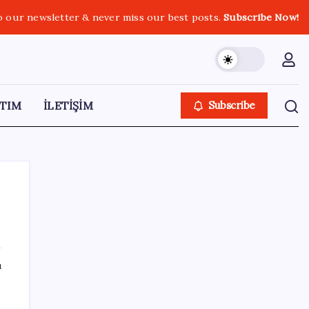
o our newsletter & never miss our best posts.
Subscribe Now!
TIM
İLETİŞİM
Subscribe
SON YAZILAR
ı
Güney Kore’de yapay zekayla üretilen
şarkılara yönelik ‘telif hakkı’ kararı