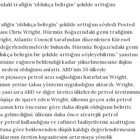
Hürmüz
Boğazı’ndaki
trafiğin
iğin “oldukça belirgin” şekilde arttığını söyledi Posted
“oldukça
kanı Chris Wright, Hürmüz Boğazı’ndaki gemi trafiğinin
belirgin”
. Wright, Atlantic Council tarafından düzenlenen Küresel
şekilde
arttığını
n değerlendirmelerde bulundu. Hürmüz Boğazı’ndaki gemi
söyledi
kça belirgin bir şekilde arttığını söyleyebilirim.” yanıtını
için
intisine rağmen beklendiği kadar yükselmemesine ilişkin
nedeni olduğunu anlattı. ABD’nin 30 ülkeyle
n piyasaya petrol arzı sağladığını hatırlatan Wright,
unun yerine takas yöntemi uyguladığını aktardı. Wright,
yanı sıra ABD ve diğer üretici ülkelerde petrol üretimini
 düşüşe de işaret eden Wright, ülkenin geçen ayki petrol
akamın kriz öncesine göre daha düşük olduğunu belirtti.
na gelmediğini, ülkenin daha önce stratejik petrol
petrol kullandığını ve rafineri faaliyetlerini azalttığını
oyutuna göre beklenenden düşük kaldığı değerlendirmesini
klarının üretim kapasitesini artırmaya yönelik