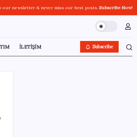
o our newsletter & never miss our best posts.
Subscribe Now!
TIM
İLETİŞİM
Subscribe
SON YAZILAR
ı
Tutuklanan Erdal Beşikçioğlu açığa almıştı:
‘Etkin pişmanlık’ ifadesi verip şikayetçi