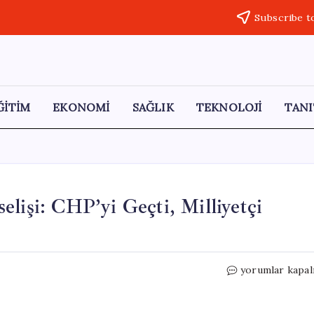
Subscribe t
ĞİTİM
EKONOMİ
SAĞLIK
TEKNOLOJİ
TANI
lişi: CHP’yi Geçti, Milliyetçi
AK
yorumlar kapal
Parti’nin
Anketlerdeki
Yükselişi: