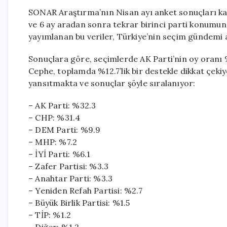
SONAR Araştırma’nın Nisan ayı anket sonuçları kamu
ve 6 ay aradan sonra tekrar birinci parti konumuna
yayımlanan bu veriler, Türkiye’nin seçim gündemi 
Sonuçlara göre, seçimlerde AK Parti’nin oy oranı %3
Cephe, toplamda %12.7’lik bir destekle dikkat çekiy
yansıtmakta ve sonuçlar şöyle sıralanıyor:
– AK Parti: %32.3
– CHP: %31.4
– DEM Parti: %9.9
– MHP: %7.2
– İYİ Parti: %6.1
– Zafer Partisi: %3.3
– Anahtar Parti: %3.3
– Yeniden Refah Partisi: %2.7
– Büyük Birlik Partisi: %1.5
– TİP: %1.2