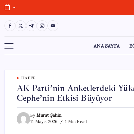
Skip
-
to
content
https://www.facebook.com/
https://twitter.com/
https://t.me/
https://www.instagram.com/
https://youtube.com/
ANA SAYFA
E
HABER
AK Parti’nin Anketlerdeki Yükse
Cephe’nin Etkisi Büyüyor
By
Murat Şahin
11 Mayıs 2026
1 Min Read