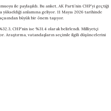
CHP’yi
oyu ile paylaşıldı. Bu anket, AK Parti’nin CHP’yi geçtiği
Geçti,
 yükseldiği anlamına geliyor. 11 Mayıs 2026 tarihinde
Milliyetçi
açısından büyük bir önem taşıyor.
Cephe’nin
Etkisi
2.3, CHP’nin ise %31.4 olarak belirlendi. Milliyetçi
Büyüyor
or. Araştırma, vatandaşların seçimle ilgili düşüncelerini
için