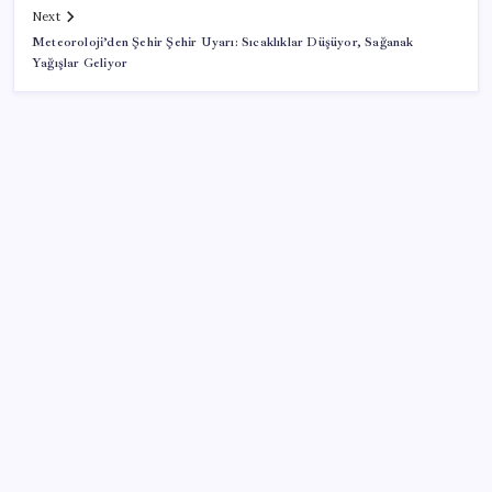
Next
Meteoroloji’den Şehir Şehir Uyarı: Sıcaklıklar Düşüyor, Sağanak
Yağışlar Geliyor
SON YAZILAR
Tutuklanan Erdal Beşikçioğlu açığa almıştı: ‘Etkin
pişmanlık’ ifadesi verip şikayetçi olduğu ortaya çıktı!
Tecno 0mm Çerçevesiz Konsept Telefonunu
Tanıtmaya Hazırlanıyor
Edirne’de balya bağlamak 4 gün süreyle yasaklandı