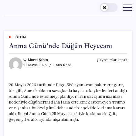
Skip
to
content
EĞITIM
Anma Günü’nde Düğün Heyecanı
Anma
By
Murat Şahin
yorumlar kapalı
Günü’nde
20 Mayıs 2026
1 Min Read
Düğün
Heyecanı
için
20 Mayıs 2026 tarihinde Page Six’e yansıyan haberlere göre,
bir çift, Amerikalıların savaşlarda hayatını kaybedenleri andığı
Anma Günü’nde evlenmeyi planlıyor. İran savaşının uzaması
nedeniyle düğünlerini daha fazla ertelemek istemeyen Trump
ve nişanlısı, bu özel günü daha sade bir şekilde kutlama kararı
aldı. Bu yıl Anma Günü 25 Mayıs tarihiyle kutlanacak. Çift,
geçen yıl Aralık ayında nişanlanmıştı.