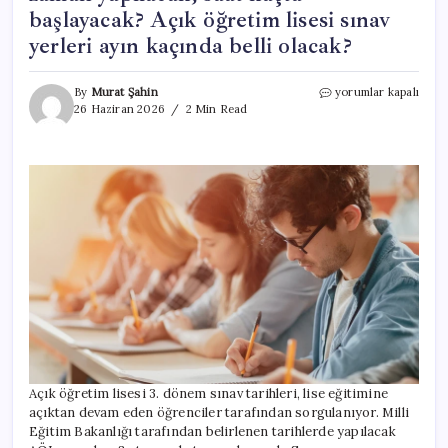
başlayacak? Açık öğretim lisesi sınav
yerleri ayın kaçında belli olacak?
AÖL
By
Murat Şahin
yorumlar kapalı
3.
26 Haziran 2026
2 Min Read
DÖNEM
SINAV
TARİHLERİ
2026
||
Açık
lise
3.
dönem
sınavları
ne
zaman
yapılacak,
saat
kaçta
başlayacak?
Açık öğretim lisesi 3. dönem sınav tarihleri, lise eğitimine
Açık
açıktan devam eden öğrenciler tarafından sorgulanıyor. Milli
öğretim
Eğitim Bakanlığı tarafından belirlenen tarihlerde yapılacak
lisesi