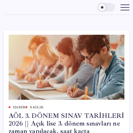
Skip
to
content
HABER
SAĞLIK
AÖL 3. DÖNEM SINAV TARİHLERİ
2026 || Açık lise 3. dönem sınavları ne
zaman yapılacak, saat kaçta