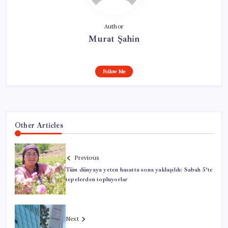
Author
Murat Şahin
Follow Me
Other Articles
Previous
Tüm dünyaya yeten hasatta sona yaklaşıldı: Sabah 5’te
tepelerden topluyorlar
Next