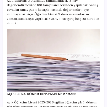
sınav
AÖL sınavları 3 oturumda tamamlanacak. Sınav
yerleri
değerlendirmesi de 100 tam puan üzerinden yapılacak. Yanlış
ayın
cevaplar sınav puanı hesaplamasında değerlendirmeye
kaçında
alınmayacak. Açık Öğretim Lisesi 3. dönem sınavları ne
belli
zaman, saat kaçta yapılacak? AÖL sınav giriş belgesi nereden
olacak?
alınır?
için
AÇIK LİSE 3. DÖNEM SINAVLARI NE ZAMAN?
Açık Öğretim Lisesi 2025-2026 eğitim öğretim yılı 3. dönem
yüz yüze sınavları 18-19 Temmuz 2026 tarihlerinde yapılacak.