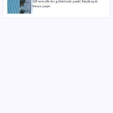
528 metrelik dev gökdelende panik! Küçük uçak
binaya çarptı
SON YAZILAR
Copilot için radikal karar: Microsoft logoyu
değiştiriyor!
Android 17 bazı Galaxy modelleri için veda
güncellemesi olacak
TL mevduat faizi Mart’tan bu yana en düşük seviyede
Son dakika… Kuşadası Belediyesi’ne üçüncü dalga