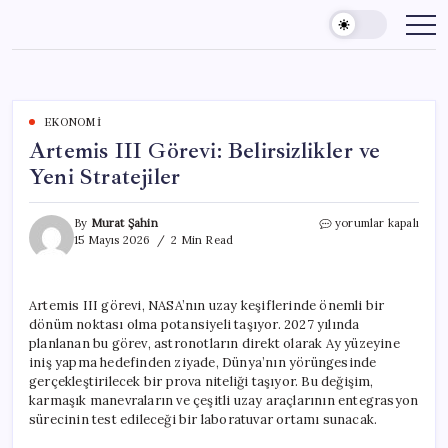
Skip
to
content
EKONOMI
Artemis III Görevi: Belirsizlikler ve
Yeni Stratejiler
Artemis
By
Murat Şahin
yorumlar kapalı
III
15 Mayıs 2026
2 Min Read
Görevi:
Belirsizlikler
ve
Artemis III görevi, NASA’nın uzay keşiflerinde önemli bir
Yeni
dönüm noktası olma potansiyeli taşıyor. 2027 yılında
Stratejiler
için
planlanan bu görev, astronotların direkt olarak Ay yüzeyine
iniş yapma hedefinden ziyade, Dünya’nın yörüngesinde
gerçekleştirilecek bir prova niteliği taşıyor. Bu değişim,
karmaşık manevraların ve çeşitli uzay araçlarının entegrasyon
sürecinin test edileceği bir laboratuvar ortamı sunacak.