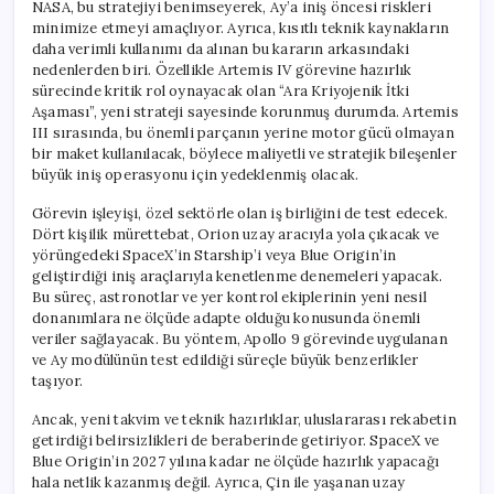
NASA, bu stratejiyi benimseyerek, Ay’a iniş öncesi riskleri
minimize etmeyi amaçlıyor. Ayrıca, kısıtlı teknik kaynakların
daha verimli kullanımı da alınan bu kararın arkasındaki
nedenlerden biri. Özellikle Artemis IV görevine hazırlık
sürecinde kritik rol oynayacak olan “Ara Kriyojenik İtki
Aşaması”, yeni strateji sayesinde korunmuş durumda. Artemis
III sırasında, bu önemli parçanın yerine motor gücü olmayan
bir maket kullanılacak, böylece maliyetli ve stratejik bileşenler
büyük iniş operasyonu için yedeklenmiş olacak.
Görevin işleyişi, özel sektörle olan iş birliğini de test edecek.
Dört kişilik mürettebat, Orion uzay aracıyla yola çıkacak ve
yörüngedeki SpaceX’in Starship’i veya Blue Origin’in
geliştirdiği iniş araçlarıyla kenetlenme denemeleri yapacak.
Bu süreç, astronotlar ve yer kontrol ekiplerinin yeni nesil
donanımlara ne ölçüde adapte olduğu konusunda önemli
veriler sağlayacak. Bu yöntem, Apollo 9 görevinde uygulanan
ve Ay modülünün test edildiği süreçle büyük benzerlikler
taşıyor.
Ancak, yeni takvim ve teknik hazırlıklar, uluslararası rekabetin
getirdiği belirsizlikleri de beraberinde getiriyor. SpaceX ve
Blue Origin’in 2027 yılına kadar ne ölçüde hazırlık yapacağı
hala netlik kazanmış değil. Ayrıca, Çin ile yaşanan uzay