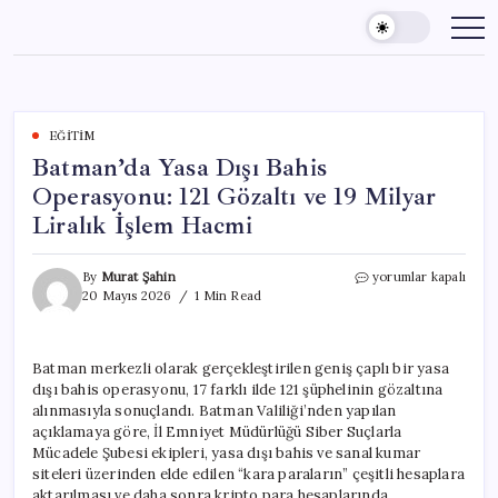
Skip
to
content
EĞITIM
Batman’da Yasa Dışı Bahis
Operasyonu: 121 Gözaltı ve 19 Milyar
Liralık İşlem Hacmi
Batman’da
By
Murat Şahin
yorumlar kapalı
Yasa
20 Mayıs 2026
1 Min Read
Dışı
Bahis
Operasyonu:
Batman merkezli olarak gerçekleştirilen geniş çaplı bir yasa
121
dışı bahis operasyonu, 17 farklı ilde 121 şüphelinin gözaltına
Gözaltı
ve
alınmasıyla sonuçlandı. Batman Valiliği’nden yapılan
19
açıklamaya göre, İl Emniyet Müdürlüğü Siber Suçlarla
Milyar
Mücadele Şubesi ekipleri, yasa dışı bahis ve sanal kumar
Liralık
siteleri üzerinden elde edilen “kara paraların” çeşitli hesaplara
İşlem
aktarılması ve daha sonra kripto para hesaplarında