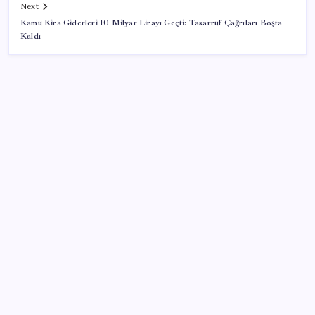
Next
Kamu Kira Giderleri 10 Milyar Lirayı Geçti: Tasarruf Çağrıları Boşta
Kaldı
SON YAZILAR
Güney Kore’de yapay zekayla üretilen şarkılara
yönelik ‘telif hakkı’ kararı
Tutuklanan Erdal Beşikçioğlu açığa almıştı: ‘Etkin
pişmanlık’ ifadesi verip şikayetçi olduğu ortaya çıktı!
Tecno 0mm Çerçevesiz Konsept Telefonunu
Tanıtmaya Hazırlanıyor