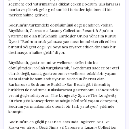
segment otel yatırımlarıyla dikkat çeken Bodrum, uluslararası
marka ve yüksek gelir grubundaki turistler için önemli bir
merkez haline geliyor.
Bodrum’un turizmdeki dönüşümünü değerlendiren Volkan
Büyükhanlı, Caresse, a Luxury Collection Resort & Spa’nın
yatırımcısı olan Büyükhanlı Kardeşler Grubu Yönetim Kurulu
Üyesi, “Bodrum artık yalnızca yaz mevsiminde tercih edilen
bir tatil bölgesi değil, yıl boyunca ziyaret edilen dinamik bir
destinasyon haline geldi” diyor.
Büyükhanlı, gastronomi ve wellness otellerinin bu
dönüşümdeki rolünü vurgulayarak, “Kendimizi sadece bir otel
olarak değil, sanat, gastronomi ve wellness odaklı bir yaşam
alanı olarak konumlandırıyoruz. Michelin önerisi olan
Barbarossa Bodrum ve Buddha-Bar Beach gibi önemli iş
birlikleri ile Bodrum’un uluslararası gastronomi sahnesindeki
yerini güçlendiriyoruz. The Longevity Spa ve The Longevity
Kitchen gibi konseptlerin sunduğu bütüncül yaşam deneyimi,
Bodrum yarımadasında önemli bir fark yaratıyor” şeklinde
konuştu.
Bodrum’un en güçlü pazarları arasında İngiltere, ABD ve
Rusya yer alıyor. Geçtiğimiz yıl Caresse, a Luxury Collection