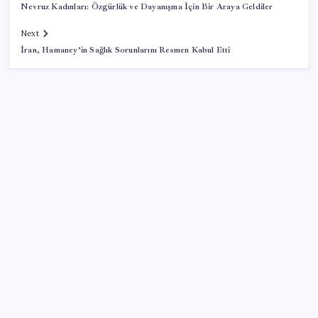
Nevruz Kadınları: Özgürlük ve Dayanışma İçin Bir Araya Geldiler
Next
İran, Hamaney’in Sağlık Sorunlarını Resmen Kabul Etti
SON YAZILAR
TL mevduat faizi Mart’tan bu yana en düşük seviyede
Son dakika… Kuşadası Belediyesi’ne üçüncü dalga
operasyon: Bülent Tezcan’ın kızı ve damadı dahil
çok sayıda gözaltı!
TCMB yılın 3. Enflasyon Raporu’nu 13 Ağustos’ta