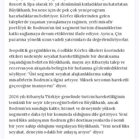
Resort & Spa olarak 10. yıl dönümünü kutladıklarını hatırlatan
Büyükhanlı, bu sene için de pek çok yeni program
hazırladıklarını belirtiyor. Körfez ülkelerinden gelen
taleplerde yaşanan yavaşlamaya rağmen, yerli misafir
portföyü ile Bodrum’un üst segment turizm dinamiklerine
katkı sağlamaya devam ettiklerini ifade ediyor. Ayrıca, Çin
pazarına yönelik uzun vadeli yatırımları da değerlendiriyorlar.
Jeopolitik gerginliklerin, özellikle Körfez ülkeleri üzerindeki
etkileri nedeniyle seyahat hareketliliğinde bir duraksama
yaşandığını belirten Büyükhanlı, mayıs ayı itibarıyla talep ve
rezervasyon akışında belirgin bir hızlanma gözlemlediklerini
söylüyor. “Üst segment seyahat alışkanlıklarına sahip
misafirlerin Bodrum’a ilgisi artıyor. Yüksek sezonun hareketli
geçeceğine inanıyoruz” diyor.
2026 yılı itibarıyla Türkiye genelinde turizm hareketliliğinin
temkinli bir seyir izleyeceğini belirten Büyükhanlı, ancak
Bodrum’un sunduğu kalite, hizmet ve deneyimle yüksek
segmentte daha iyi bir konumda olduğunu dile getiriyor. Yeni
nesil lüks anlayışının Bodrum gibi destinasyonlarda önemli
bir yere sahip olduğunu vurgulayan Büyükhanlı, “Yeni nesil lüks
seyahat, deneyim odaklı bir anlayış arıyor” diyor.