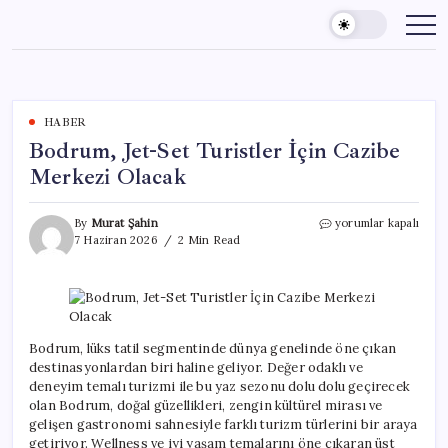
Skip
to
content
HABER
Bodrum, Jet-Set Turistler İçin Cazibe
Merkezi Olacak
Bodrum,
By
Murat Şahin
yorumlar kapalı
Jet-
7 Haziran 2026
2 Min Read
Set
Turistler
İçin
Cazibe
Merkezi
Olacak
Bodrum, lüks tatil segmentinde dünya genelinde öne çıkan
için
destinasyonlardan biri haline geliyor. Değer odaklı ve
deneyim temalı turizmi ile bu yaz sezonu dolu dolu geçirecek
olan Bodrum, doğal güzellikleri, zengin kültürel mirası ve
gelişen gastronomi sahnesiyle farklı turizm türlerini bir araya
getiriyor. Wellness ve iyi yaşam temalarını öne çıkaran üst