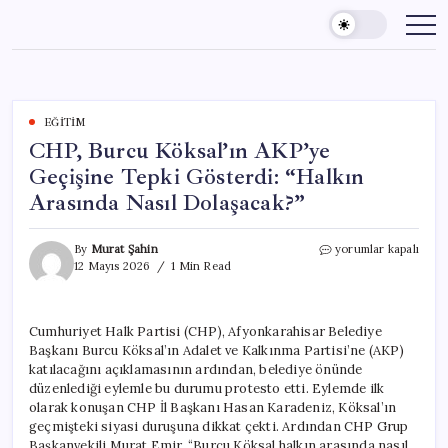
Skip
to
content
EĞITIM
CHP, Burcu Köksal’ın AKP’ye
Geçişine Tepki Gösterdi: “Halkın
Arasında Nasıl Dolaşacak?”
CHP,
By
Murat Şahin
yorumlar kapalı
Burcu
12 Mayıs 2026
1 Min Read
Köksal’ın
AKP’ye
Geçişine
Cumhuriyet Halk Partisi (CHP), Afyonkarahisar Belediye
Tepki
Başkanı Burcu Köksal’ın Adalet ve Kalkınma Partisi’ne (AKP)
Gösterdi:
“Halkın
katılacağını açıklamasının ardından, belediye önünde
Arasında
düzenlediği eylemle bu durumu protesto etti. Eylemde ilk
Nasıl
olarak konuşan CHP İl Başkanı Hasan Karadeniz, Köksal’ın
Dolaşacak?”
geçmişteki siyasi duruşuna dikkat çekti. Ardından CHP Grup
için
Başkanvekili Murat Emir, “Burcu Köksal halkın arasında nasıl