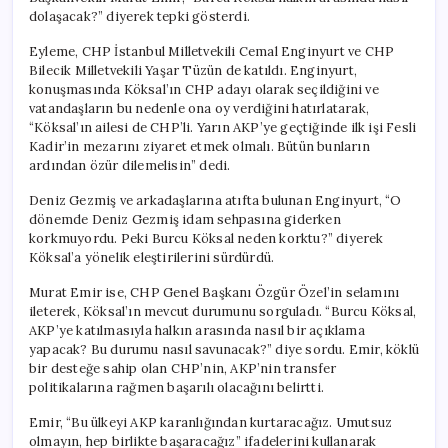
dolaşacak?” diyerek tepki gösterdi.
Eyleme, CHP İstanbul Milletvekili Cemal Enginyurt ve CHP
Bilecik Milletvekili Yaşar Tüzün de katıldı. Enginyurt,
konuşmasında Köksal’ın CHP adayı olarak seçildiğini ve
vatandaşların bu nedenle ona oy verdiğini hatırlatarak,
“Köksal’ın ailesi de CHP’li. Yarın AKP’ye geçtiğinde ilk işi Fesli
Kadir’in mezarını ziyaret etmek olmalı. Bütün bunların
ardından özür dilemelisin” dedi.
Deniz Gezmiş ve arkadaşlarına atıfta bulunan Enginyurt, “O
dönemde Deniz Gezmiş idam sehpasına giderken
korkmuyordu. Peki Burcu Köksal neden korktu?” diyerek
Köksal’a yönelik eleştirilerini sürdürdü.
Murat Emir ise, CHP Genel Başkanı Özgür Özel’in selamını
ileterek, Köksal’ın mevcut durumunu sorguladı. “Burcu Köksal,
AKP’ye katılmasıyla halkın arasında nasıl bir açıklama
yapacak? Bu durumu nasıl savunacak?” diye sordu. Emir, köklü
bir desteğe sahip olan CHP’nin, AKP’nin transfer
politikalarına rağmen başarılı olacağını belirtti.
Emir, “Bu ülkeyi AKP karanlığından kurtaracağız. Umutsuz
olmayın, hep birlikte başaracağız” ifadelerini kullanarak