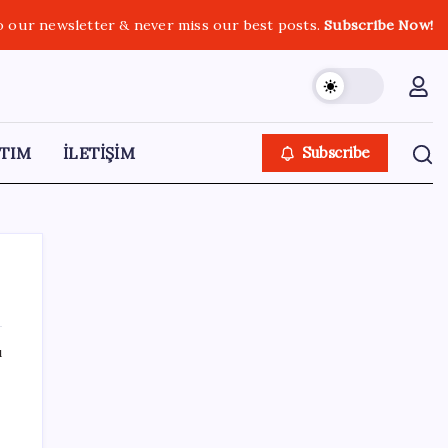
o our newsletter & never miss our best posts.
Subscribe Now!
TIM
İLETİŞİM
Subscribe
ı
SON YAZILAR
Güney Kore’de yapay zekayla üretilen
şarkılara yönelik ‘telif hakkı’ kararı