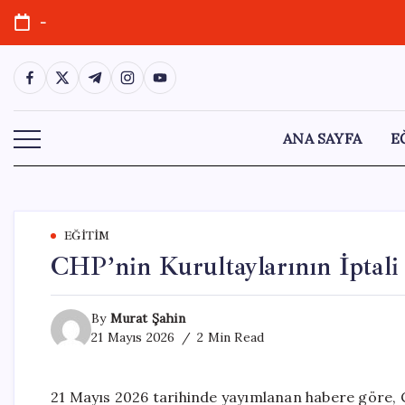
Skip
-
to
content
https://www.facebook.com/
https://twitter.com/
https://t.me/
https://www.instagram.com/
https://youtube.com/
ANA SAYFA
E
EĞITIM
CHP’nin Kurultaylarının İptali 
By
Murat Şahin
21 Mayıs 2026
2 Min Read
21 Mayıs 2026 tarihinde yayımlanan habere göre, C