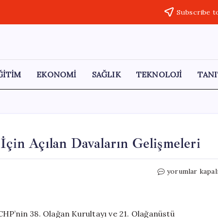
Subscribe t
ĞİTİM
EKONOMİ
SAĞLIK
TEKNOLOJİ
TANI
İçin Açılan Davaların Gelişmeleri
CHP’nin
yorumlar kapal
Kurultaylarının
İptali
İçin
Açılan
HP’nin 38. Olağan Kurultayı ve 21. Olağanüstü