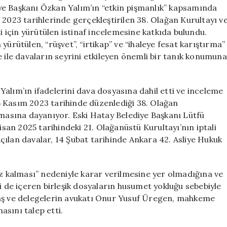
Davaların
diye Başkanı Özkan Yalım’ın “etkin pişmanlık” kapsamında
Gelişmeleri
 2023 tarihlerinde gerçekleştirilen 38. Olağan Kurultayı v
için
li için yürütülen istinaf incelemesine katkıda bulundu.
ürütülen, “rüşvet”, “irtikap” ve “ihaleye fesat karıştırma”
e ile davaların seyrini etkileyen önemli bir tanık konumuna
alım’ın ifadelerini dava dosyasına dahil etti ve inceleme
 Kasım 2023 tarihinde düzenlediği 38. Olağan
rmasına dayanıyor. Eski Hatay Belediye Başkanı Lütfü
isan 2025 tarihindeki 21. Olağanüstü Kurultayı’nın iptali
ılan davalar, 14 Şubat tarihinde Ankara 42. Asliye Hukuk
kalması” nedeniyle karar verilmesine yer olmadığına ve
i de içeren birleşik dosyaların husumet yokluğu sebebiyle
vaş ve delegelerin avukatı Onur Yusuf Üregen, mahkeme
sını talep etti.