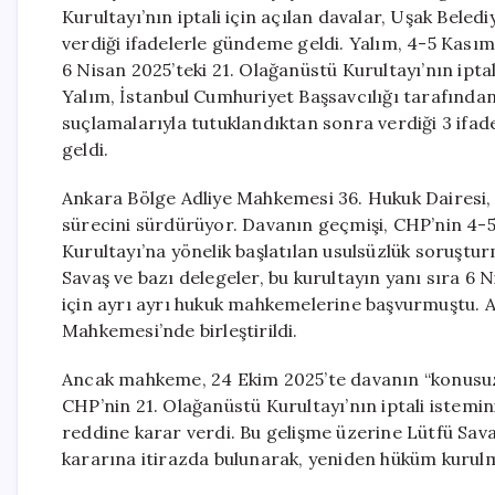
Kurultayı’nın iptali için açılan davalar, Uşak Bele
verdiği ifadelerle gündeme geldi. Yalım, 4-5 Kasım
6 Nisan 2025’teki 21. Olağanüstü Kurultayı’nın ipta
Yalım, İstanbul Cumhuriyet Başsavcılığı tarafından y
suçlamalarıyla tutuklandıktan sonra verdiği 3 ifad
geldi.
Ankara Bölge Adliye Mahkemesi 36. Hukuk Dairesi, Y
sürecini sürdürüyor. Davanın geçmişi, CHP’nin 4-5
Kurultayı’na yönelik başlatılan usulsüzlük soruştu
Savaş ve bazı delegeler, bu kurultayın yanı sıra 6 N
için ayrı ayrı hukuk mahkemelerine başvurmuştu. Aç
Mahkemesi’nde birleştirildi.
Ancak mahkeme, 24 Ekim 2025’te davanın “konusuz 
CHP’nin 21. Olağanüstü Kurultayı’nın iptali istemin
reddine karar verdi. Bu gelişme üzerine Lütfü Sa
kararına itirazda bulunarak, yeniden hüküm kurulma