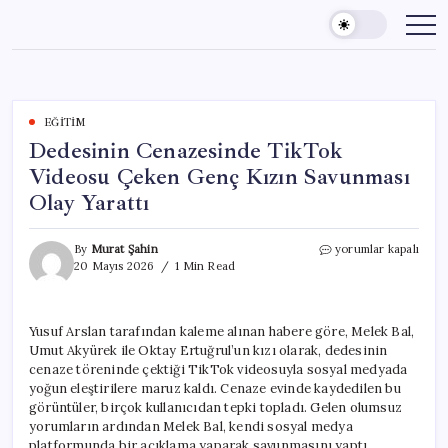
Skip
to
content
EĞITIM
Dedesinin Cenazesinde TikTok
Videosu Çeken Genç Kızın Savunması
Olay Yarattı
Dedesinin
By
Murat Şahin
yorumlar kapalı
Cenazesinde
20 Mayıs 2026
1 Min Read
TikTok
Videosu
Çeken
Yusuf Arslan tarafından kaleme alınan habere göre, Melek Bal,
Genç
Umut Akyürek ile Oktay Ertuğrul’un kızı olarak, dedesinin
Kızın
Savunması
cenaze töreninde çektiği TikTok videosuyla sosyal medyada
Olay
yoğun eleştirilere maruz kaldı. Cenaze evinde kaydedilen bu
Yarattı
görüntüler, birçok kullanıcıdan tepki topladı. Gelen olumsuz
için
yorumların ardından Melek Bal, kendi sosyal medya
platformunda bir açıklama yaparak savunmasını yaptı.