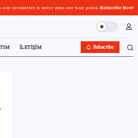
o our newsletter & never miss our best posts.
Subscribe Now!
TIM
İLETİŞİM
Subscribe
ı
SON YAZILAR
Copilot için radikal karar: Microsoft logoyu
değiştiriyor!