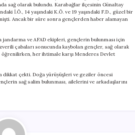
Sağ
nda sağ olarak bulundu. Karabağlar ilçesinin Günaltay
Selamete
daki İ.Ö., 14 yaşındaki K.Ö. ve 19 yaşındaki F.D., güzel bir
Kavuştu
işti. Ancak bir süre sonra gençlerden haber alamayan
için
 jandarma ve AFAD ekipleri, gençlerin bulunması için
zverili çabaları sonucunda kaybolan gençler, sağ olarak
u öğrenilirken, her ihtimale karşı Menderes Devlet
 dikkat çekti. Doğa yürüyüşleri ve geziler öncesi
çlerin sağ salim bulunması, ailelerini ve arkadaşlarını