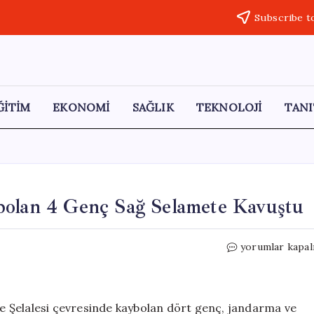
Subscribe t
ĞİTİM
EKONOMİ
SAĞLIK
TEKNOLOJİ
TANI
bolan 4 Genç Sağ Selamete Kavuştu
Değirmendere
yorumlar kapal
Şelalesi’nde
Kaybolan
4
Genç
 Şelalesi çevresinde kaybolan dört genç, jandarma ve