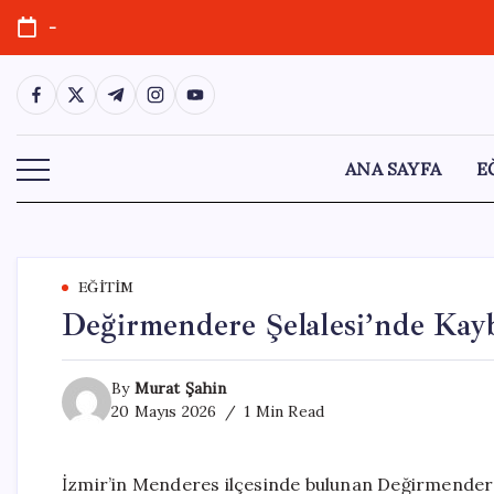
Skip
-
to
content
https://www.facebook.com/
https://twitter.com/
https://t.me/
https://www.instagram.com/
https://youtube.com/
ANA SAYFA
E
EĞITIM
Değirmendere Şelalesi’nde Kay
By
Murat Şahin
20 Mayıs 2026
1 Min Read
İzmir’in Menderes ilçesinde bulunan Değirmendere