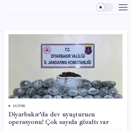
Skip
to
content
EĞITIM
Diyarbakır’da dev uyuşturucu
operasyonu! Çok sayıda gözaltı var