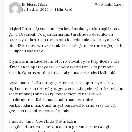
Diyarbakır’da
By
Murat Şahin
yorumlar kapalı
dev
24 Haziran 2026
1 Min Read
uyuşturucu
operasyonu!
Çok
İçişleri Bakanlığı sanal medya hesabından yapılan açıklamaya
sayıda
göre; Diyarbakır’da jandarmamız tarafından düzenlenen
gözaltı
var
operasyonda 40 ton toz esrar elde edilebilecek 1 milyon 755
için
bin 212 kök kenevir ve skunk ile 54 kilogram esrar ele geçirildi,
31 şüpheli yakalandı.
Diyarbakır’ın Lice, Hani, Hazro, Kocaköy ve Kulp ilçelerinde
düzenlenen operasyona 81 operasyonel tim, 770 personel
katıldı. Operasyonda uzaktan algılama sistemleri kullanıldı.
Açıklamada, “Güvenlik güçlerimizin etkin operasyonları ve
toplumumuzun desteğiyle, gençlerimizin geleceğini hedef alan
zehir imalatçılarına karşı mücadelemizi kararlılıkla
sürdürüyoruz. Kahraman jandarmamızı, daire
başkanlıklarımızı, Cumhuriyet başsavcılıklarımızı ve emeği
geçenleri tebrik ediyoruz” denildi.
Haberlerimizi Google’da Takip Edin
En güncel haberlere ve son dakika gelişmelerine Google