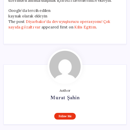
üzerinden anında ulaşmak için bizi favorilerinize ekleyin.
Google’da tercih edilen
kaynak olarak ekleyin
The post
Diyarbakır’da dev uyuşturucu operasyonu! Çok
sayıda gözaltı var
appeared first on
Kilis Egitim
.
Author
Murat Şahin
Follow Me