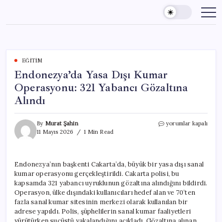
Skip
to
content
EĞITIM
Endonezya’da Yasa Dışı Kumar
Operasyonu: 321 Yabancı Gözaltına
Alındı
Endonezya’da
By
Murat Şahin
yorumlar kapalı
Yasa
11 Mayıs 2026
1 Min Read
Dışı
Kumar
Operasyonu:
Endonezya’nın başkenti Cakarta’da, büyük bir yasa dışı sanal
321
kumar operasyonu gerçekleştirildi. Cakarta polisi, bu
Yabancı
Gözaltına
kapsamda 321 yabancı uyruklunun gözaltına alındığını bildirdi.
Alındı
Operasyon, ülke dışındaki kullanıcıları hedef alan ve 70’ten
için
fazla sanal kumar sitesinin merkezi olarak kullanılan bir
adrese yapıldı. Polis, şüphelilerin sanal kumar faaliyetleri
yürütürken suçüstü yakalandığını açıkladı. Gözaltına alınan