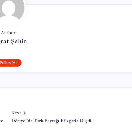
Author
rat Şahin
Follow Me
Next
re
Dörtyol’da Türk Bayrağı Rüzgarla Düştü