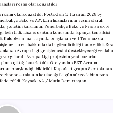
Avrupa
Ligi
ı resmi olarak uzatıldı Posted on 11 Haziran 2026 by
lisansları
nerbahçe Beko ve ASVEL’in lisanslarının resmi olarak
resmi
nda, yönetim kurulunun Fenerbahçe Beko ve Fransa ekibi
olarak
uzatıldı
ğı belirtildi. Lisans uzatma konusunda İspanya temsilcisi
için
di. Kulüplerin mart ayında onaylanan ve 1 Temmuz’da
leme süreci hakkında da bilgilendirildiği ifade edildi. Söz
anlanan Avrupa Ligi genişlemesini destekleyeceği ve daha
ğı vurgulandı. Avrupa Ligi projesinin yeni pazarları
 plana çıktığı hatırlatıldı. Öte yandan BKT Avrupa
rının onaylandığı bildirildi. Kupada 4 grupta 8’er takımın
ecek sene 4 takımın katılacağı iki gün sürecek bir sezon
fade edildi. Kaynak: AA / Mutlu Demirtaştan