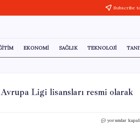
Subscribe t
ĞİTİM
EKONOMİ
SAĞLIK
TEKNOLOJİ
TANI
rupa Ligi lisansları resmi olarak
Fenerbahçe
yorumlar kapal
Beko
ve
ASVEL’in