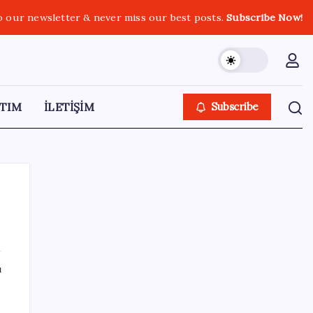
o our newsletter & never miss our best posts.
Subscribe Now!
TIM
İLETİŞİM
Subscribe
SON YAZILAR
ı
TL mevduat faizi Mart’tan bu yana en düşük
seviyede