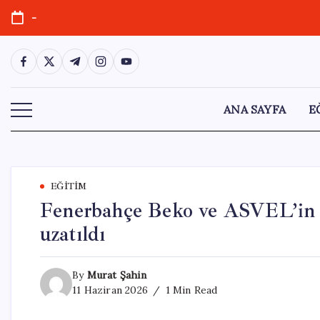
Skip
-
to
content
https://www.facebook.com/
https://twitter.com/
https://t.me/
https://www.instagram.com/
https://youtube.com/
ANA SAYFA
E
EĞITIM
Fenerbahçe Beko ve ASVEL’in Av
uzatıldı
By
Murat Şahin
11 Haziran 2026
1 Min Read