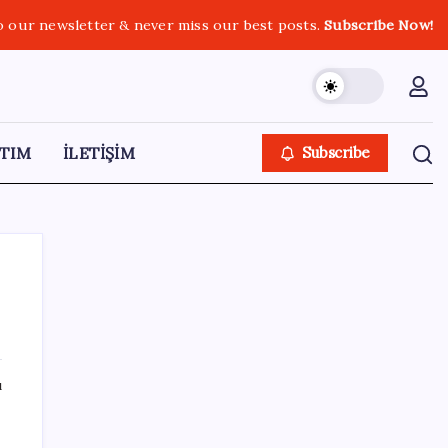
o our newsletter & never miss our best posts.
Subscribe Now!
TIM
İLETİŞİM
Subscribe
SON YAZILAR
ı
Copilot için radikal karar: Microsoft logoyu
değiştiriyor!