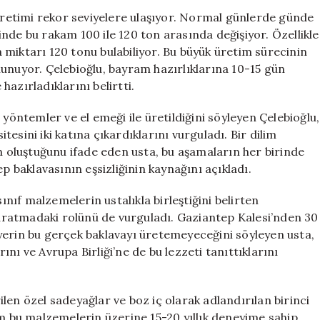
Saatte
etimi rekor seviyelere ulaşıyor. Normal günlerde günde
Ulaşıyor!
nde bu rakam 100 ile 120 ton arasında değişiyor. Özellikle
Kurban
miktarı 120 tonu bulabiliyor. Bu büyük üretim sürecinin
Bayramı’na
unuyor. Çelebioğlu, bayram hazırlıklarına 10-15 gün
Özel
 hazırladıklarını belirtti.
Lezzetler
için
 yöntemler ve el emeği ile üretildiğini söyleyen Çelebioğlu,
esini iki katına çıkardıklarını vurguladı. Bir dilim
oluştuğunu ifade eden usta, bu aşamaların her birinde
p baklavasının eşsizliğinin kaynağını açıkladı.
ınıf malzemelerin ustalıkla birleştiğini belirten
 yaratmadaki rolünü de vurguladı. Gaziantep Kalesi’nden 30
ir yerin bu gerçek baklavayı üretemeyeceğini söyleyen usta,
rını ve Avrupa Birliği’ne de bu lezzeti tanıttıklarını
len özel sadeyağlar ve boz iç olarak adlandırılan birinci
üm bu malzemelerin üzerine 15-20 yıllık deneyime sahip