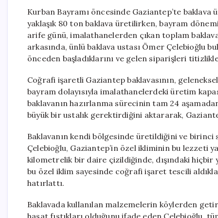
Kurban Bayramı öncesinde Gaziantep’te baklava ür
yaklaşık 80 ton baklava üretilirken, bayram dönemi
arife günü, imalathanelerden çıkan toplam baklava 
arkasında, ünlü baklava ustası Ömer Çelebioğlu bul
önceden başladıklarını ve gelen siparişleri titizlikle
Coğrafi işaretli Gaziantep baklavasının, geleneksel
bayram dolayısıyla imalathanelerdeki üretim kapasit
baklavanın hazırlanma sürecinin tam 24 aşamadan 
büyük bir ustalık gerektirdiğini aktararak, Gaziante
Baklavanın kendi bölgesinde üretildiğini ve birinci s
Çelebioğlu, Gaziantep’in özel ikliminin bu lezzeti
kilometrelik bir daire çizildiğinde, dışındaki hiçb
bu özel iklim sayesinde coğrafi işaret tescili aldıkla
hatırlattı.
Baklavada kullanılan malzemelerin köylerden getiri
hasat fıstıkları olduğunu ifade eden Çelebioğlu, t