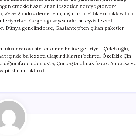
u yoğun emekle hazırlanan lezzetler nereye gidiyor?
a, gece gündüz demeden çalışarak ürettikleri baklavaları
nderiyorlar. Kargo ağı sayesinde, bu eşsiz lezzet
or. Dünya genelinde ise, Gaziantep’ten çıkan paketler
ı uluslararası bir fenomen haline getiriyor. Çelebioğlu,
t içinde bu lezzeti ulaştırdıklarını belirtti. Özellikle Çin
terdiğini ifade eden usta, Çin başta olmak üzere Amerika v
yaptıklarını aktardı.