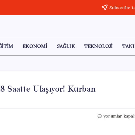
Subscribe t
ĞİTİM
EKONOMİ
SAĞLIK
TEKNOLOJİ
TANI
8 Saatte Ulaşıyor! Kurban
Gaziantep
yorumlar kapal
Baklavası,
Dünyaya
48