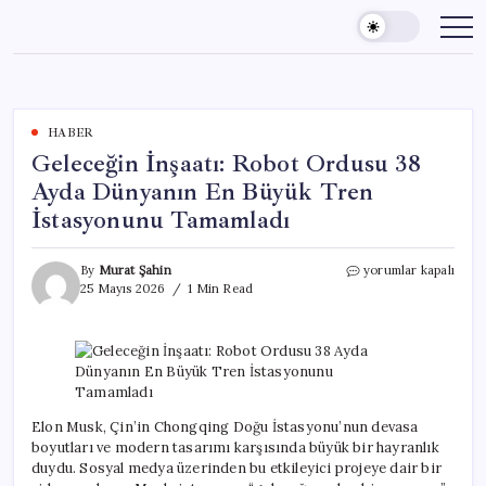
Skip
to
content
HABER
Geleceğin İnşaatı: Robot Ordusu 38
Ayda Dünyanın En Büyük Tren
İstasyonunu Tamamladı
Geleceğin
By
Murat Şahin
yorumlar kapalı
İnşaatı:
25 Mayıs 2026
1 Min Read
Robot
Ordusu
38
Ayda
Dünyanın
En
Büyük
Elon Musk, Çin’in Chongqing Doğu İstasyonu’nun devasa
Tren
boyutları ve modern tasarımı karşısında büyük bir hayranlık
İstasyonunu
duydu. Sosyal medya üzerinden bu etkileyici projeye dair bir
Tamamladı