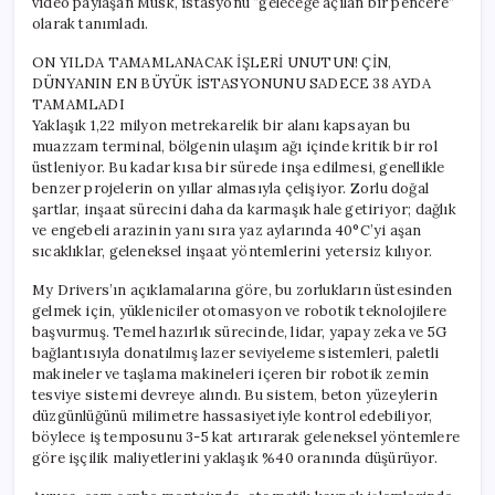
video paylaşan Musk, istasyonu “geleceğe açılan bir pencere”
için
olarak tanımladı.
ON YILDA TAMAMLANACAK İŞLERİ UNUTUN! ÇİN,
DÜNYANIN EN BÜYÜK İSTASYONUNU SADECE 38 AYDA
TAMAMLADI
Yaklaşık 1,22 milyon metrekarelik bir alanı kapsayan bu
muazzam terminal, bölgenin ulaşım ağı içinde kritik bir rol
üstleniyor. Bu kadar kısa bir sürede inşa edilmesi, genellikle
benzer projelerin on yıllar almasıyla çelişiyor. Zorlu doğal
şartlar, inşaat sürecini daha da karmaşık hale getiriyor; dağlık
ve engebeli arazinin yanı sıra yaz aylarında 40°C’yi aşan
sıcaklıklar, geleneksel inşaat yöntemlerini yetersiz kılıyor.
My Drivers’ın açıklamalarına göre, bu zorlukların üstesinden
gelmek için, yükleniciler otomasyon ve robotik teknolojilere
başvurmuş. Temel hazırlık sürecinde, lidar, yapay zeka ve 5G
bağlantısıyla donatılmış lazer seviyeleme sistemleri, paletli
makineler ve taşlama makineleri içeren bir robotik zemin
tesviye sistemi devreye alındı. Bu sistem, beton yüzeylerin
düzgünlüğünü milimetre hassasiyetiyle kontrol edebiliyor,
böylece iş temposunu 3-5 kat artırarak geleneksel yöntemlere
göre işçilik maliyetlerini yaklaşık %40 oranında düşürüyor.