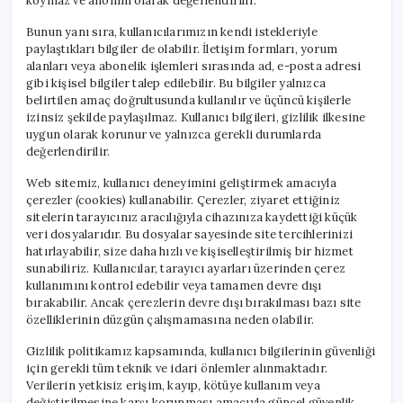
koymaz ve anonim olarak değerlendirilir.
Bunun yanı sıra, kullanıcılarımızın kendi istekleriyle
paylaştıkları bilgiler de olabilir. İletişim formları, yorum
alanları veya abonelik işlemleri sırasında ad, e-posta adresi
gibi kişisel bilgiler talep edilebilir. Bu bilgiler yalnızca
belirtilen amaç doğrultusunda kullanılır ve üçüncü kişilerle
izinsiz şekilde paylaşılmaz. Kullanıcı bilgileri, gizlilik ilkesine
uygun olarak korunur ve yalnızca gerekli durumlarda
değerlendirilir.
Web sitemiz, kullanıcı deneyimini geliştirmek amacıyla
çerezler (cookies) kullanabilir. Çerezler, ziyaret ettiğiniz
sitelerin tarayıcınız aracılığıyla cihazınıza kaydettiği küçük
veri dosyalarıdır. Bu dosyalar sayesinde site tercihlerinizi
hatırlayabilir, size daha hızlı ve kişiselleştirilmiş bir hizmet
sunabiliriz. Kullanıcılar, tarayıcı ayarları üzerinden çerez
kullanımını kontrol edebilir veya tamamen devre dışı
bırakabilir. Ancak çerezlerin devre dışı bırakılması bazı site
özelliklerinin düzgün çalışmamasına neden olabilir.
Gizlilik politikamız kapsamında, kullanıcı bilgilerinin güvenliği
için gerekli tüm teknik ve idari önlemler alınmaktadır.
Verilerin yetkisiz erişim, kayıp, kötüye kullanım veya
değiştirilmesine karşı korunması amacıyla güncel güvenlik