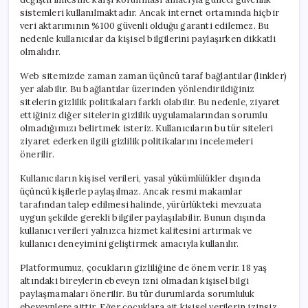
sistemleri kullanılmaktadır. Ancak internet ortamında hiçbir
veri aktarımının %100 güvenli olduğu garanti edilemez. Bu
nedenle kullanıcılar da kişisel bilgilerini paylaşırken dikkatli
olmalıdır.
Web sitemizde zaman zaman üçüncü taraf bağlantılar (linkler)
yer alabilir. Bu bağlantılar üzerinden yönlendirildiğiniz
sitelerin gizlilik politikaları farklı olabilir. Bu nedenle, ziyaret
ettiğiniz diğer sitelerin gizlilik uygulamalarından sorumlu
olmadığımızı belirtmek isteriz. Kullanıcıların bu tür siteleri
ziyaret ederken ilgili gizlilik politikalarını incelemeleri
önerilir.
Kullanıcıların kişisel verileri, yasal yükümlülükler dışında
üçüncü kişilerle paylaşılmaz. Ancak resmi makamlar
tarafından talep edilmesi halinde, yürürlükteki mevzuata
uygun şekilde gerekli bilgiler paylaşılabilir. Bunun dışında
kullanıcı verileri yalnızca hizmet kalitesini artırmak ve
kullanıcı deneyimini geliştirmek amacıyla kullanılır.
Platformumuz, çocukların gizliliğine de önem verir. 18 yaş
altındaki bireylerin ebeveyn izni olmadan kişisel bilgi
paylaşmamaları önerilir. Bu tür durumlarda sorumluluk
ebeveynlere aittir. Eğer çocuklara ait kişisel verilerin izinsiz