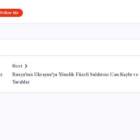
Follow Me
Next
iz
Rusya’nın Ukrayna’ya Yönelik Füzeli Saldırısı: Can Kaybı ve
Yaralılar
Office Lisans Satın Al