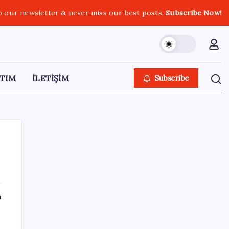
o our newsletter & never miss our best posts.
Subscribe Now!
TIM
İLETİŞİM
Subscribe
SON YAZILAR
ı
Copilot için radikal karar: Microsoft logoyu
değiştiriyor!