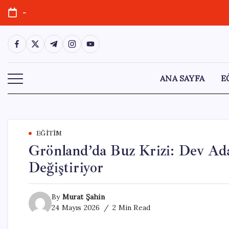
Skip
-
to
content
https://www.facebook.com/
https://twitter.com/
https://t.me/
https://www.instagram.com/
https://youtube.com/
ANA SAYFA
E
EĞITIM
Grönland’da Buz Krizi: Dev A
Değiştiriyor
By
Murat Şahin
24 Mayıs 2026
2 Min Read