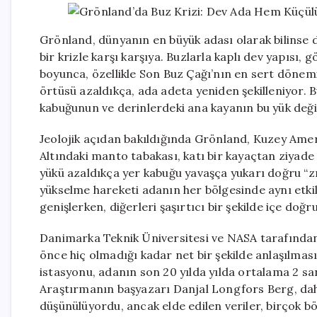
Grönland, dünyanın en büyük adası olarak bilinse de
bir krizle karşı karşıya. Buzlarla kaplı dev yapısı, 
boyunca, özellikle Son Buz Çağı’nın en sert döne
örtüsü azaldıkça, ada adeta yeniden şekilleniyor. Bu
kabuğunun ve derinlerdeki ana kayanın bu yük değiş
Jeolojik açıdan bakıldığında Grönland, Kuzey Ameri
Altındaki manto tabakası, katı bir kayaçtan ziyade 
yükü azaldıkça yer kabuğu yavaşça yukarı doğru “zı
yükselme hareketi adanın her bölgesinde aynı etki
genişlerken, diğerleri şaşırtıcı bir şekilde içe doğr
Danimarka Teknik Üniversitesi ve NASA tarafından
önce hiç olmadığı kadar net bir şekilde anlaşılması
istasyonu, adanın son 20 yılda yılda ortalama 2 sa
Araştırmanın başyazarı Danjal Longfors Berg, da
düşünülüyordu, ancak elde edilen veriler, birçok bö