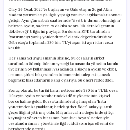
Olay, 24 Ocak 2023’te başlayan ve Gübretaş’ın Söğüt Altın
Madeni yatırımlarıyla ilgili yaptığı yanıltıcı açıklamalar sonucu
gelişti. Aynı gün sabah saatlerinde “özel bir durum olmadığını”
belirten Aydın, sadece 79 dakika sonra “ilk altın külçesinin
döküleceği” bilgisini paylaştı. Bu durum, SPK tarafından
“yatırımcıyı yanlış yönlendirme” olarak değerlendirildi ve
Gübretaş’a toplamda 380 bin TL’yi aşan iki ayrı idari ceza
kesildi.
Her zamanki uygulamanın aksine, bu cezaların şirket
tarafından ödenip ödenmeyeceği konusunda yönetim kurulu
üyelerinin oy kullanması yasaklandı. Hüseyin Aydın ve ekibi,
cezanın şirket bütçesinden ödenmesini talep etti, ancak
bağımsız hissedarların karşı oylarıyla bu öneri reddedildi.
Sonuç olarak, bu tarihi karar neticesinde 380 bin TL’lik ceza,
Hüseyin Aydın ve beraberindeki dört yöneticinin kişisel
borcu haline geldi. Borsa tarihinde alışılmış olan “hata
yönetimden kaynaklanır, bedeli şirket öder” anlayışı artık
geçerliliğini yitirmiş oldu. Milyarlarca lira değerinde çiftçi
kaynağını yöneten bir ismin “yanıltıcı beyan” nedeniyle
cezalandırılması, yönetimle ilgili ciddi soru işaretlerini de
beraberinde getirdi.