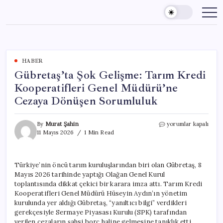
Skip
to
content
HABER
Gübretaş’ta Şok Gelişme: Tarım Kredi
Kooperatifleri Genel Müdürü’ne
Cezaya Dönüşen Sorumluluk
Gübretaş’ta
By
Murat Şahin
yorumlar kapalı
Şok
11 Mayıs 2026
1 Min Read
Gelişme:
Tarım
Kredi
Türkiye’nin öncü tarım kuruluşlarından biri olan Gübretaş, 8
Kooperatifleri
Mayıs 2026 tarihinde yaptığı Olağan Genel Kurul
Genel
Müdürü’ne
toplantısında dikkat çekici bir karara imza attı. Tarım Kredi
Cezaya
Kooperatifleri Genel Müdürü Hüseyin Aydın’ın yönetim
Dönüşen
kurulunda yer aldığı Gübretaş, “yanıltıcı bilgi” verdikleri
Sorumluluk
gerekçesiyle Sermaye Piyasası Kurulu (SPK) tarafından
için
verilen cezaların şahsi borç haline gelmesine tanıklık etti.