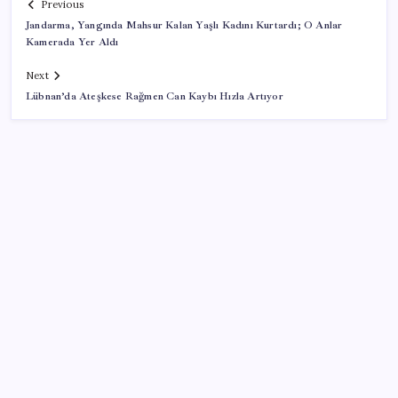
Previous
Jandarma, Yangında Mahsur Kalan Yaşlı Kadını Kurtardı; O Anlar
Kamerada Yer Aldı
Next
Lübnan’da Ateşkese Rağmen Can Kaybı Hızla Artıyor
SON YAZILAR
Tutuklanan Erdal Beşikçioğlu açığa almıştı: ‘Etkin
pişmanlık’ ifadesi verip şikayetçi olduğu ortaya çıktı!
Tecno 0mm Çerçevesiz Konsept Telefonunu