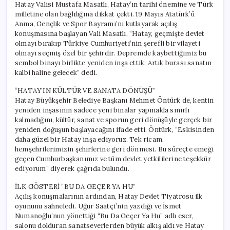
Hatay Valisi Mustafa Masatlı, Hatay’ın tarihi önemine ve Türk
milletine olan bağlılığına dikkat çekti. 19 Mayıs Atatürk’ü
Anma, Gençlik ve Spor Bayramı’nı kutlayarak açılış
konuşmasına başlayan Vali Masatlı, “Hatay, geçmişte devlet
olmayı bırakıp Türkiye Cumhuriyeti’nin şerefli bir vilayeti
olmayı seçmiş özel bir şehirdir. Depremde kaybettiğimiz bu
sembol binayı birlikte yeniden inşa ettik. Artık burası sanatın
kalbi haline gelecek” dedi.
“HATAY’IN KÜLTÜR VE SANATA DÖNÜŞÜ”
Hatay Büyükşehir Belediye Başkanı Mehmet Öntürk de, kentin
yeniden inşasının sadece yeni binalar yapmakla sınırlı
kalmadığını, kültür, sanat ve sporun geri dönüşüyle gerçek bir
yeniden doğuşun başlayacağını ifade etti. Öntürk, “Eskisinden
daha güzel bir Hatay inşa ediyoruz. Tek ricam,
hemşehrilerimizin şehirlerine geri dönmesi. Bu süreçte emeği
geçen Cumhurbaşkanımız ve tüm devlet yetkililerine teşekkür
ediyorum” diyerek çağrıda bulundu.
İLK GÖSTERİ “BU DA GEÇER YA HU”
Açılış konuşmalarının ardından, Hatay Devlet Tiyatrosu ilk
oyununu sahneledi. Uğur Saatçi’nin yazdığı ve İsmet
Numanoğlu’nun yönettiği “Bu Da Geçer Ya Hu” adlı eser,
salonu dolduran sanatseverlerden büyük alkış aldı ve Hatay