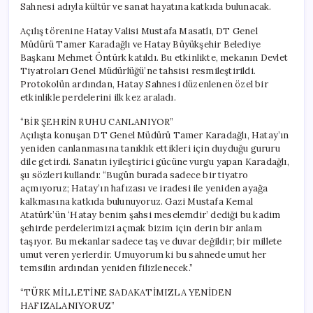
Sahnesi adıyla kültür ve sanat hayatına katkıda bulunacak.
Açılış törenine Hatay Valisi Mustafa Masatlı, DT Genel
Müdürü Tamer Karadağlı ve Hatay Büyükşehir Belediye
Başkanı Mehmet Öntürk katıldı. Bu etkinlikte, mekanın Devlet
Tiyatroları Genel Müdürlüğü’ne tahsisi resmileştirildi.
Protokolün ardından, Hatay Sahnesi düzenlenen özel bir
etkinlikle perdelerini ilk kez araladı.
“BİR ŞEHRİN RUHU CANLANIYOR”
Açılışta konuşan DT Genel Müdürü Tamer Karadağlı, Hatay’ın
yeniden canlanmasına tanıklık ettikleri için duyduğu gururu
dile getirdi. Sanatın iyileştirici gücüne vurgu yapan Karadağlı,
şu sözleri kullandı: “Bugün burada sadece bir tiyatro
açmıyoruz; Hatay’ın hafızası ve iradesi ile yeniden ayağa
kalkmasına katkıda bulunuyoruz. Gazi Mustafa Kemal
Atatürk’ün ‘Hatay benim şahsi meselemdir’ dediği bu kadim
şehirde perdelerimizi açmak bizim için derin bir anlam
taşıyor. Bu mekanlar sadece taş ve duvar değildir; bir millete
umut veren yerlerdir. Umuyorum ki bu sahnede umut her
temsilin ardından yeniden filizlenecek.”
“TÜRK MİLLETİNE SADAKATİMIZLA YENİDEN
HAFIZALANIYORUZ”