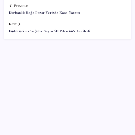
Previous
Kurbanlık Boğa Pazar Yerinde Kaos Yarattı
Next
Fuddruckers’ın Şube Sayısı 500’den 44’e Geriledi
SON YAZILAR
Tutuklanan Erdal Beşikçioğlu açığa almıştı: ‘Etkin
pişmanlık’ ifadesi verip şikayetçi olduğu ortaya çıktı!
Tecno 0mm Çerçevesiz Konsept Telefonunu
Tanıtmaya Hazırlanıyor