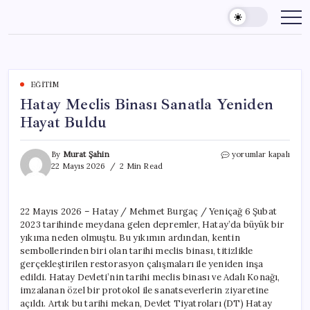
Skip
to
content
EĞITIM
Hatay Meclis Binası Sanatla Yeniden
Hayat Buldu
Hatay
By
Murat Şahin
yorumlar kapalı
Meclis
22 Mayıs 2026
2 Min Read
Binası
Sanatla
Yeniden
22 Mayıs 2026 – Hatay / Mehmet Burgaç / Yeniçağ 6 Şubat
Hayat
2023 tarihinde meydana gelen depremler, Hatay’da büyük bir
Buldu
için
yıkıma neden olmuştu. Bu yıkımın ardından, kentin
sembollerinden biri olan tarihi meclis binası, titizlikle
gerçekleştirilen restorasyon çalışmaları ile yeniden inşa
edildi. Hatay Devleti’nin tarihi meclis binası ve Adalı Konağı,
imzalanan özel bir protokol ile sanatseverlerin ziyaretine
açıldı. Artık bu tarihi mekan, Devlet Tiyatroları (DT) Hatay