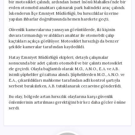
bir motosiklet çalındı, ardından İsmet İnönü Mahallesi’nde bir
evden otomobil anahtarı çalınarak park halindeki araç çalındı.
İskenderun İlçe Emniyet Müdürlüğü, bu hırsızlıklar üzerine
yapılan ihbarlar doğrultusunda hemen harekete geçti.
Güvenlik kameralarına yansıyan görüntülerde, iki kişinin
duvara tırmandığı ve aldıkları anahtar ile otomobili çalıp
kaçtıkları açıkça görülüyor. Motosiklet hırsızlığı da benzer
şekilde kameralar tarafından kaydedildi.
Hatay Emniyet Müdürlüğü ekipleri, detaylı çalışmalar
sonucunda bir adet çalıntı otomobil ve bir çalıntı motosiklet
ele geçirdi. Olayla bağlantılı olarak M.G., A.N.O., E.A. ve A.B.
isimli şüpheliler gözaltına alındı. Şüphelilerden M.G., A.N.O. ve
E.A., çıkarıldıkları mahkeme tarafından adli kontrol şartıyla
serbest bırakılırken, A.B. tutuklanarak cezaevine gönderildi.
Bu olay, bölgede artan hırsızlık olaylarına karşı güvenlik
önlemlerinin artırılması gerektiğini bir kez daha gözler önüne
serdi.