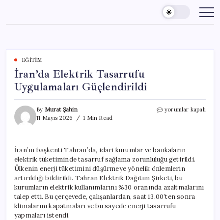
Skip
to
content
EĞITIM
İran’da Elektrik Tasarrufu
Uygulamaları Güçlendirildi
İran’da
By
Murat Şahin
yorumlar kapalı
Elektrik
11 Mayıs 2026
1 Min Read
Tasarrufu
Uygulamaları
Güçlendirildi
İran’ın başkenti Tahran’da, idari kurumlar ve bankaların
için
elektrik tüketiminde tasarruf sağlama zorunluluğu getirildi.
Ülkenin enerji tüketimini düşürmeye yönelik önlemlerin
artırıldığı bildirildi. Tahran Elektrik Dağıtım Şirketi, bu
kurumların elektrik kullanımlarını %30 oranında azaltmalarını
talep etti. Bu çerçevede, çalışanlardan, saat 13.00’ten sonra
klimalarını kapatmaları ve bu sayede enerji tasarrufu
yapmaları istendi.