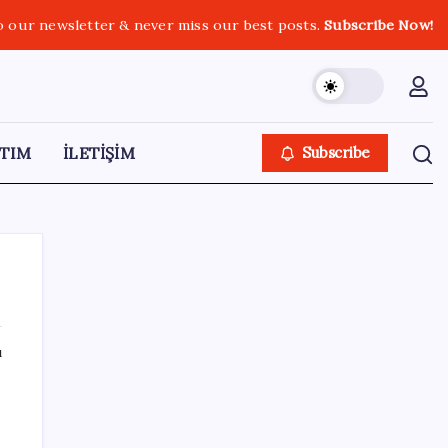
o our newsletter & never miss our best posts.
Subscribe Now!
TIM
İLETİŞİM
Subscribe
ı
SON YAZILAR
Güney Kore’de yapay zekayla üretilen
şarkılara yönelik ‘telif hakkı’ kararı