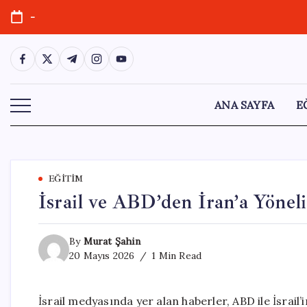
Skip
-
to
content
https://www.facebook.com/
https://twitter.com/
https://t.me/
https://www.instagram.com/
https://youtube.com/
ANA SAYFA
E
EĞITIM
İsrail ve ABD’den İran’a Yöneli
By
Murat Şahin
20 Mayıs 2026
1 Min Read
İsrail medyasında yer alan haberler, ABD ile İsrail’i