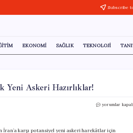
Subscribe t
ĞİTİM
EKONOMİ
SAĞLIK
TEKNOLOJİ
TANI
k Yeni Askeri Hazırlıklar!
İsrail
yorumlar kapal
ve
ABD’den
İran’a
Yönelik
n İran’a karşı potansiyel yeni askeri harekâtlar için