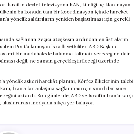
Yeni
r. İsrail’in devlet televizyonu KAN, kimliği açıklanmayan
Askeri
ki ülkenin bu konuda tam bir koordinasyon içinde hareket
Hazırlıklar!
İran’a yönelik saldırıların yeniden başlatılması için gerekli
için
n arasında sağlanan geçici ateşkesin ardından en üst alarm
alem Post’a konuşan İsrailli yetkililer, ABD Başkanı
 askeri bir müdahalede bulunma talimatı vereceğine dair
apılması değil, ne zaman gerçekleştirileceği üzerinde
a yönelik askeri harekât planını, Körfez ülkelerinin talebi
anı, İran’a bir anlaşma sağlanması için sınırlı bir süre
ceğini aktardı. Son günlerde, ABD ve İsrail’in İran’a karşı
r, uluslararası medyada sıkça yer buluyor.