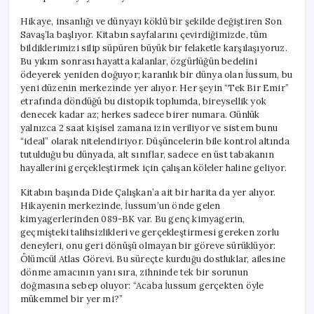
Hikaye, insanlığı ve dünyayı köklü bir şekilde değiştiren Son
Savaş’la başlıyor. Kitabın sayfalarını çevirdiğimizde, tüm
bildiklerimizi silip süpüren büyük bir felaketle karşılaşıyoruz.
Bu yıkım sonrası hayatta kalanlar, özgürlüğün bedelini
ödeyerek yeniden doğuyor; karanlık bir dünya olan İussum, bu
yeni düzenin merkezinde yer alıyor. Her şeyin “Tek Bir Emir”
etrafında döndüğü bu distopik toplumda, bireysellik yok
denecek kadar az; herkes sadece birer numara. Günlük
yalnızca 2 saat kişisel zamana izin veriliyor ve sistem bunu
“ideal” olarak nitelendiriyor. Düşüncelerin bile kontrol altında
tutulduğu bu dünyada, alt sınıflar, sadece en üst tabakanın
hayallerini gerçekleştirmek için çalışan köleler haline geliyor.
Kitabın başında Dide Çalışkan’a ait bir harita da yer alıyor.
Hikayenin merkezinde, İussum’un önde gelen
kimyagerlerinden 089-BK var. Bu genç kimyagerin,
geçmişteki talihsizlikleri ve gerçekleştirmesi gereken zorlu
deneyleri, onu geri dönüşü olmayan bir göreve sürüklüyor:
Ölümcül Atlas Görevi. Bu süreçte kurduğu dostluklar, ailesine
dönme amacının yanı sıra, zihninde tek bir sorunun
doğmasına sebep oluyor: “Acaba İussum gerçekten öyle
mükemmel bir yer mi?”