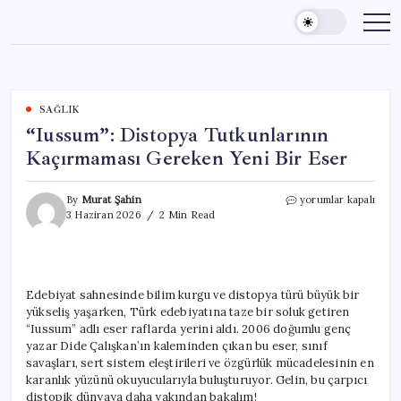
Skip
to
content
SAĞLIK
“Iussum”: Distopya Tutkunlarının
Kaçırmaması Gereken Yeni Bir Eser
“Iussum”:
By
Murat Şahin
yorumlar kapalı
Distopya
3 Haziran 2026
2 Min Read
Tutkunlarının
Kaçırmaması
Gereken
Yeni
Bir
Edebiyat sahnesinde bilim kurgu ve distopya türü büyük bir
Eser
yükseliş yaşarken, Türk edebiyatına taze bir soluk getiren
için
“Iussum” adlı eser raflarda yerini aldı. 2006 doğumlu genç
yazar Dide Çalışkan’ın kaleminden çıkan bu eser, sınıf
savaşları, sert sistem eleştirileri ve özgürlük mücadelesinin en
karanlık yüzünü okuyucularıyla buluşturuyor. Gelin, bu çarpıcı
distopik dünyaya daha yakından bakalım!