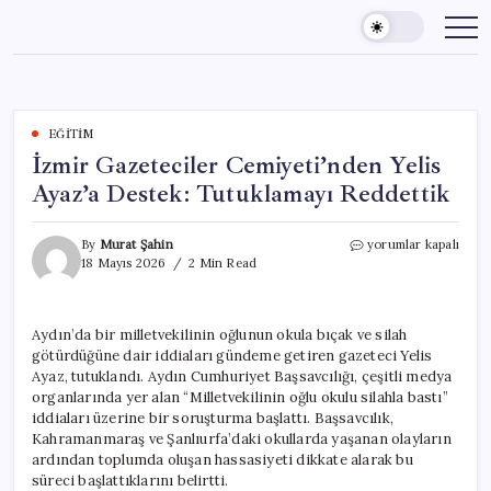
Skip
to
content
EĞITIM
İzmir Gazeteciler Cemiyeti’nden Yelis
Ayaz’a Destek: Tutuklamayı Reddettik
İzmir
By
Murat Şahin
yorumlar kapalı
Gazeteciler
18 Mayıs 2026
2 Min Read
Cemiyeti’nden
Yelis
Ayaz’a
Aydın’da bir milletvekilinin oğlunun okula bıçak ve silah
Destek:
götürdüğüne dair iddiaları gündeme getiren gazeteci Yelis
Tutuklamayı
Reddettik
Ayaz, tutuklandı. Aydın Cumhuriyet Başsavcılığı, çeşitli medya
için
organlarında yer alan “Milletvekilinin oğlu okulu silahla bastı”
iddiaları üzerine bir soruşturma başlattı. Başsavcılık,
Kahramanmaraş ve Şanlıurfa’daki okullarda yaşanan olayların
ardından toplumda oluşan hassasiyeti dikkate alarak bu
süreci başlattıklarını belirtti.