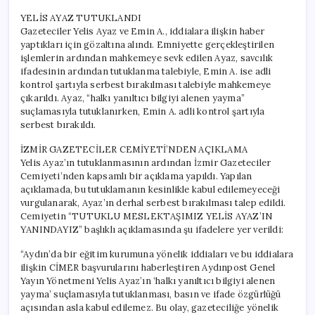
YELİS AYAZ TUTUKLANDI
Gazeteciler Yelis Ayaz ve Emin A., iddialara ilişkin haber
yaptıkları için gözaltına alındı. Emniyette gerçekleştirilen
işlemlerin ardından mahkemeye sevk edilen Ayaz, savcılık
ifadesinin ardından tutuklanma talebiyle, Emin A. ise adli
kontrol şartıyla serbest bırakılması talebiyle mahkemeye
çıkarıldı. Ayaz, “halkı yanıltıcı bilgiyi alenen yayma”
suçlamasıyla tutuklanırken, Emin A. adli kontrol şartıyla
serbest bırakıldı.
İZMİR GAZETECİLER CEMİYETİ’NDEN AÇIKLAMA
Yelis Ayaz’ın tutuklanmasının ardından İzmir Gazeteciler
Cemiyeti’nden kapsamlı bir açıklama yapıldı. Yapılan
açıklamada, bu tutuklamanın kesinlikle kabul edilemeyeceği
vurgulanarak, Ayaz’ın derhal serbest bırakılması talep edildi.
Cemiyetin “TUTUKLU MESLEKTAŞIMIZ YELİS AYAZ’IN
YANINDAYIZ” başlıklı açıklamasında şu ifadelere yer verildi:
“Aydın’da bir eğitim kurumuna yönelik iddiaları ve bu iddialara
ilişkin CİMER başvurularını haberleştiren Aydınpost Genel
Yayın Yönetmeni Yelis Ayaz’ın ‘halkı yanıltıcı bilgiyi alenen
yayma’ suçlamasıyla tutuklanması, basın ve ifade özgürlüğü
açısından asla kabul edilemez. Bu olay, gazeteciliğe yönelik