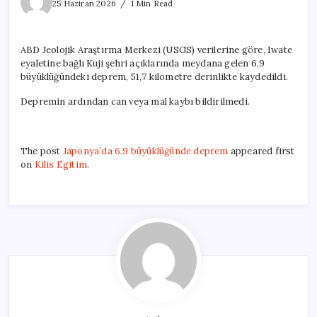
6.9
25 Haziran 2026
1 Min Read
büyüklüğünde
deprem
için
ABD Jeolojik Araştırma Merkezi (USGS) verilerine göre, Iwate
eyaletine bağlı Kuji şehri açıklarında meydana gelen 6,9
büyüklüğündeki deprem, 51,7 kilometre derinlikte kaydedildi.
Depremin ardından can veya mal kaybı bildirilmedi.
The post
Japonya’da 6.9 büyüklüğünde deprem
appeared first
on
Kilis Egitim
.