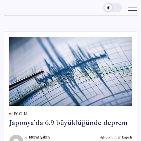
Skip
to
content
EĞITIM
Japonya’da 6.9 büyüklüğünde deprem
Japonya’da
By
Murat Şahin
yorumlar kapalı