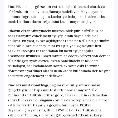
Find N6, sadece görsel bir estetik değil, dokunsal olarak da
pürüzsüz bir deneyim sağlamayı hedefliyor. Mayıs ayının
sonuna doğru teknoloji tutkunlarıyla buluşması beklenen bu
model, kullanıcıların beğenisini kazanmayı amaçlıyor.
Cihazın ekran yüzeyindeki mikroskobik pürüzsüzlük, ikinci
nesil titanyum esnek menteşe yapısının sayesinde elde
ediliyor. Bu yapı, ekran açıldığında tamamen düz bir görünüm
sunarak kullanıcı deneyimini iyileştiriyor. Üç boyutlu likit
baskı teknolojisi ile tasarlanan bu menteşe, parçalar
arasındaki uyumsuzlukları minimize ederek yüzeyi son derece
düz hale getiriyor. Ayrıca, ekran panelindeki esnek cam
teknolojisi, her katlamadan sonra ekranın eski formuna
dönmesine yardımcı olarak uzun vadeli kullanımda derinleşme
sorununu engellemeyi hedefliyor.
Find N6’nın dayanıklılığı, bağımsız kuruluşlar tarafından
gerçekleştirilen kapsamlı testlerle onaylanmıştır. TÜV
Rheinland sertifikalı verilere göre, cihaz 600 bin katlamadan
sonra bile ekran düzlüğünü korumakta ve toplamda bir milyon
katlama testini başarıyla geçmiş bulunuyor. Fiziksel
dayanıklılığın yanı sıra, IP56, IP58 ve IP59 sertifikalarına
sahip olan telefon, sıvı ve toz gibi çevresel etkenlere karşı