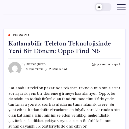
Skip
to
content
EKONOMI
Katlanabilir Telefon Teknolojisinde
Yeni Bir Dönem: Oppo Find N6
Katlanabilir
By
Murat Şahin
yorumlar kapalı
Telefon
15 Mayıs 2026
2 Min Read
Teknolojisinde
Yeni
Bir
Katlanabilir telefon pazarında rekabet, teknolojinin sınırlarını
Dönem:
zorlayarak yeni bir döneme girmeye hazırlanıyor. Oppo, bu
Oppo
Find
alandaki en iddialı ürünü olan Find N6 modelini Türkiye’de
N6
tanıtmaya yönelik son hazırlıklarını tamamlamak üzere. Bu
için
yeni cihaz, katlanabilir ekranların en büyük zorluklarından biri
olan katlanma izini minimize eden yenilikçi mühendislik
çözümleri ile dikkat çekiyor. Ayrıca, uzun ömürlü kullanım
sunan dayanıklılık testleriyle de öne çıkıyor.