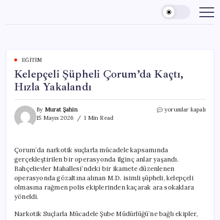
Skip
to
content
EĞITIM
Kelepçeli Şüpheli Çorum’da Kaçtı,
Hızla Yakalandı
Kelepçeli
By
Murat Şahin
yorumlar kapalı
Şüpheli
15 Mayıs 2026
1 Min Read
Çorum’da
Kaçtı,
Hızla
Çorum’da narkotik suçlarla mücadele kapsamında
Yakalandı
gerçekleştirilen bir operasyonda ilginç anlar yaşandı.
için
Bahçelievler Mahallesi’ndeki bir ikamete düzenlenen
operasyonda gözaltına alınan M.D. isimli şüpheli, kelepçeli
olmasına rağmen polis ekiplerinden kaçarak ara sokaklara
yöneldi.
Narkotik Suçlarla Mücadele Şube Müdürlüğü’ne bağlı ekipler,