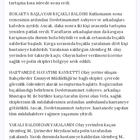
tartışma kısa sürede sona erdi.
SOKAKTA BAŞLAYAN BIÇAKLI SALDIRI Kutlamanın sona
ermesinin ardından Dovletmammet Ashyrov ve arkadaşları
kafeden ayrıldı. Ancak, daha sonra iki kişi arasında tartışma
yeniden patlak verdi. Tarafların arkadaşlarının da kavgaya
karışmasıyla durum hızla büyüdü ve sokak ortasında bıçaklı
saldırılar başladı. Kavga sırasında bıçakla yaralanan dört kişi
hastaneye kaldırıldı. Yaralanan saldırgan Alembeg M. olay
yerinden bir taksiyle kaçtı. Olayın haber verilmesi üzerine
sağlık ve polis ekipleri bölgeye sevk edildi.
HASTANEDE HAYATINI KAYBETTİ Olay yerine ulaşan
Bahçelievler Emniyet Müdürlüğü’ne bağlı ekipler, çevrede
güvenlik önlemleri alarak soruşturma başlattı. Boğazından
bıçaklandığı belirlenen Dovletmammet Ashyrov, arkadaşı
Mustapa M. ile birlikte karşı tarafın üyesi olan Vefa, sağlık
ekiplerinin ilk müdahalesinin ardından ambulansla hastaneye
götürüldü. Ancak, Dovletmammet Ashyrov, hastanede yapılan
tüm müdahalelere rağmen yaşamını yitirdi.
YARALI SALDIRGAN YAKALANDI Olay yerinden kaçan
Alembeg M., Şirinevler Meydanı’nda polis tarafından
yakalandı. Yaralı durumda hastaneye kaldırılan Alembeg M.,