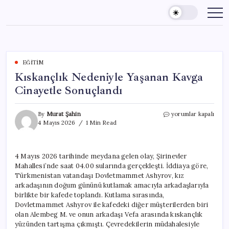
Skip
to
content
EĞITIM
Kıskançlık Nedeniyle Yaşanan Kavga
Cinayetle Sonuçlandı
Kıskançlık
By
Murat Şahin
yorumlar kapalı
Nedeniyle
4 Mayıs 2026
1 Min Read
Yaşanan
Kavga
Cinayetle
4 Mayıs 2026 tarihinde meydana gelen olay, Şirinevler
Sonuçlandı
Mahallesi’nde saat 04.00 sularında gerçekleşti. İddiaya göre,
için
Türkmenistan vatandaşı Dovletmammet Ashyrov, kız
arkadaşının doğum gününü kutlamak amacıyla arkadaşlarıyla
birlikte bir kafede toplandı. Kutlama sırasında,
Dovletmammet Ashyrov ile kafedeki diğer müşterilerden biri
olan Alembeg M. ve onun arkadaşı Vefa arasında kıskançlık
yüzünden tartışma çıkmıştı. Çevredekilerin müdahalesiyle