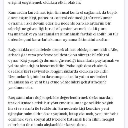
erişimi engellemek oldukça etkili olabilir.
Kumardan kurtulmak için finansal kontrol sağlamak da büyük
önem taşır. Kişi, parasını kontrol edemediği sürece kumar
oynama riski devam eder. Bu nedenle banka kartlarını bir
süreliğine güvendiği bir aile üyesine vermek, nakit para
taşımamak veya harcamaları sınırlamak faydalı olabilir. Bu tür
önlemler, ani kararlarla kumar oynama ihtimalini azaltır.
Bağımlılıkla mücadelede destek almak oldukça önemlidir. Aile,
arkadaşlar veya profesyonel destek bu süreçte büyük rol
oynar. Kişi yaşadığı durumu güvendiği insanlarla paylaşmalı ve
yalnız olmadığını hissetmelidir. Psikolojik destek almak,
özellikle ileri seviyedeki bağımlılıklarda oldukça etkilidir.
Uzmanlar, kişinin bu davranışın altında yatan nedenleri
anlamasına ve yeni baş etme yöntemleri geliştirmesine
yardımcı olur.
Boş zamanları doğru şekilde değerlendirmek de kumardan
uzak durmada etkili bir yöntemdir. Kumar genellikle boşluk
hissi ve sıkıntı ile tetiklenir. Bu nedenle kişi kendine yeni
uğraşlar bulmalıdır. Spor yapmak, kitap okumak, yeni bir hobi
edinmek veya sosyal aktivitelere katılmak hem zihni meşgul
eder hem de olumlu alışkanlıklar kazandırır.