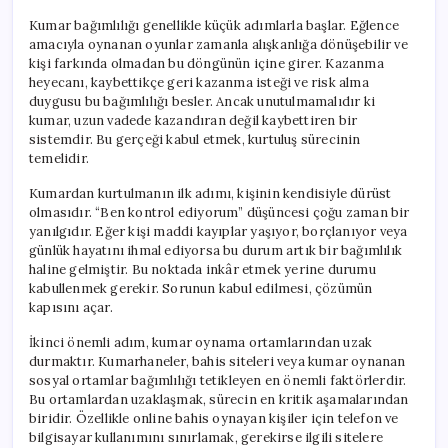
Kumar bağımlılığı genellikle küçük adımlarla başlar. Eğlence
amacıyla oynanan oyunlar zamanla alışkanlığa dönüşebilir ve
kişi farkında olmadan bu döngünün içine girer. Kazanma
heyecanı, kaybettikçe geri kazanma isteği ve risk alma
duygusu bu bağımlılığı besler. Ancak unutulmamalıdır ki
kumar, uzun vadede kazandıran değil kaybettiren bir
sistemdir. Bu gerçeği kabul etmek, kurtuluş sürecinin
temelidir.
Kumardan kurtulmanın ilk adımı, kişinin kendisiyle dürüst
olmasıdır. “Ben kontrol ediyorum” düşüncesi çoğu zaman bir
yanılgıdır. Eğer kişi maddi kayıplar yaşıyor, borçlanıyor veya
günlük hayatını ihmal ediyorsa bu durum artık bir bağımlılık
haline gelmiştir. Bu noktada inkâr etmek yerine durumu
kabullenmek gerekir. Sorunun kabul edilmesi, çözümün
kapısını açar.
İkinci önemli adım, kumar oynama ortamlarından uzak
durmaktır. Kumarhaneler, bahis siteleri veya kumar oynanan
sosyal ortamlar bağımlılığı tetikleyen en önemli faktörlerdir.
Bu ortamlardan uzaklaşmak, sürecin en kritik aşamalarından
biridir. Özellikle online bahis oynayan kişiler için telefon ve
bilgisayar kullanımını sınırlamak, gerekirse ilgili sitelere