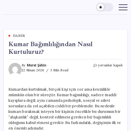
Skip
to
content
HABER
Kumar Bağımlılığından Nasıl
Kurtuluruz?
Kumar
By
Murat Şahin
yorumlar kapalı
Bağımlılığından
22 Nisan 2026
3 Min Read
Nasıl
Kurtuluruz?
için
Kumardan kurtulmak, birçok kişi için zor ama kesinlikle
mümkün olan bir süreçtir. Kumar bağımlılığı, sadece maddi
kayıplara değil; aynı zamanda psikolojik, sosyal ve ailevi
sorunlara da yol açabilen ciddi bir problemdir. Bu nedenle
kumarı bırakmak isteyen bir kişinin öncelikle bu durumun bir
“alışkanlık” değil, kontrol edilmesi gereken bir bağımlılık
olduğunu kabul etmesi gerekir. Bu farkındalık, değişimin ilk ve
en önemli adımıdır.