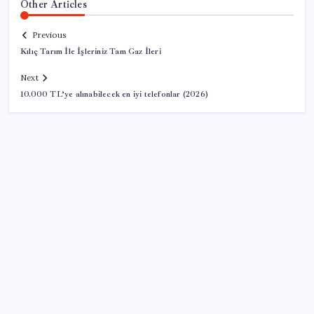
Other Articles
Previous
Kılıç Tarım İle İşleriniz Tam Gaz İleri
Next
10.000 TL’ye alınabilecek en iyi telefonlar (2026)
SON YAZILAR
Tutuklanan Erdal Beşikçioğlu açığa almıştı: ‘Etkin
pişmanlık’ ifadesi verip şikayetçi olduğu ortaya çıktı!