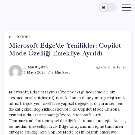
Skip
to
content
EKONOMI
Microsoft Edge’de Yenilikler: Copilot
Mode Özelliği Emekliye Ayrıldı
Microsoft
By
Murat Şahin
yorumlar kapalı
Edge’de
14 Mayıs 2026
2 Min Read
Yenilikler:
Copilot
Mode
Microsoft, Edge tarayıcısı üzerindeki güncellemeleri hız
Özelliği
kesmeden sürdürüyor. Şirket, kullanıcı deneyimini geliştirmek
Emekliye
Ayrıldı
adına birçok yeni özellik ve yapısal değişiklik duyururken, en
için
dikkat çekici değişikliklerden biri de Copilot Mode’un sona
ermesi oldu. Hatırlanacağı üzere, Microsoft 2025
Temmuz’unda bu deneysel özelliği kullanıma sunmuştu. Ancak,
bu modun işlevselliği artık Edge tarayıcısının içine tamamen
entegre edildiği için Copilot Mode resmi olarak emekliye