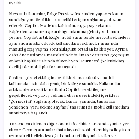
ayrıldı.
Mevcut kullanıcılar, Edge Preview üzerinden yapay zekanın
sunduğu yeni özelliklere öncelikli erişim sağlamaya devam
edecek. Copilot Mode’un kaldırılması, yapay zekanın
Edge’den tamamen çıkarıldığı anlamına gelmiyor; bunun
yerine, Copilot artık Edge mobil sürümünde mevcut sekmeleri
aynı anda analiz ederek kullanıcıların sekmeler arasında
manuel geçiş yapma zorunluluğunu ortadan kaldırıyor. Ayrıca,
daha önce yalnızca masaüstünde bulunan ve tarama geçmişini
anlamlı başlıklar altında düzenleyen “Journeys” (Yolculuklar)
özelliği de mobil platforma taşındı.
Sesli ve görsel etkileşim özellikleri, masaüstü ve mobil
kullanıcılar için daha geniş bir kitleye sunuldu. Kullanıcılar
artık sadece sesli komutlarla Copilot ile etkileşime
geçebilecek ve yapay zekanın ekran üzerindeki içerikleri
“görmesini” sağlamış olacak. Bunun yanında, tamamen
yenilenen “yeni sekme sayfası” tasarımı da mobil kullanıcılara
sunulmaya başlandı.
Tarayıcıya eklenen diğer önemli özellikler arasında şunlar yer
alıyor: Geçmiş aramaları hatırlayarak sohbetleri kişiselleştiren
uzun süreli bellek desteği, konuları etkileşimli testler ve