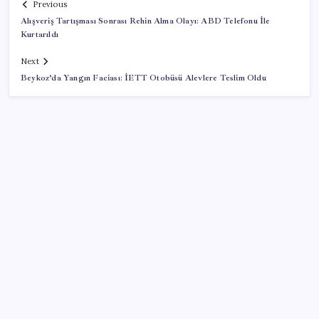
Previous
Alışveriş Tartışması Sonrası Rehin Alma Olayı: ABD Telefonu İle
Kurtarıldı
Next
Beykoz’da Yangın Faciası: İETT Otobüsü Alevlere Teslim Oldu
SON YAZILAR
Güney Kore’de yapay zekayla üretilen şarkılara
yönelik ‘telif hakkı’ kararı
Tutuklanan Erdal Beşikçioğlu açığa almıştı: ‘Etkin