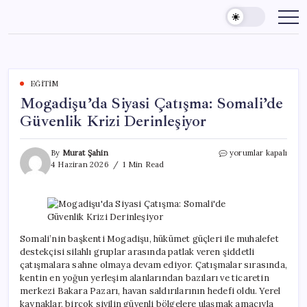
Skip
to
content
EĞITIM
Mogadişu’da Siyasi Çatışma: Somali’de
Güvenlik Krizi Derinleşiyor
Mogadişu’da
By
Murat Şahin
yorumlar kapalı
Siyasi
4 Haziran 2026
1 Min Read
Çatışma:
Somali’de
Güvenlik
Krizi
Derinleşiyor
için
Somali’nin başkenti Mogadişu, hükümet güçleri ile muhalefet
destekçisi silahlı gruplar arasında patlak veren şiddetli
çatışmalara sahne olmaya devam ediyor. Çatışmalar sırasında,
kentin en yoğun yerleşim alanlarından bazıları ve ticaretin
merkezi Bakara Pazarı, havan saldırılarının hedefi oldu. Yerel
kaynaklar, birçok sivilin güvenli bölgelere ulaşmak amacıyla