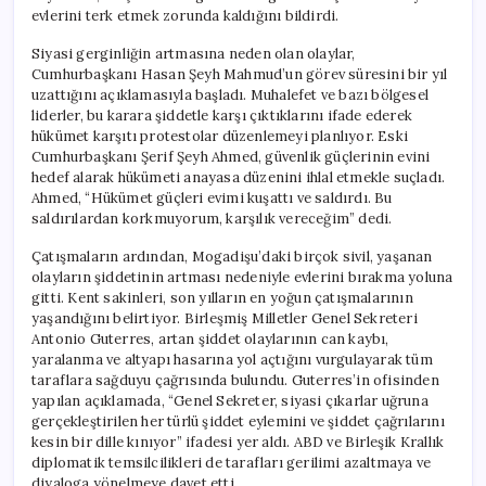
evlerini terk etmek zorunda kaldığını bildirdi.
Siyasi gerginliğin artmasına neden olan olaylar,
Cumhurbaşkanı Hasan Şeyh Mahmud’un görev süresini bir yıl
uzattığını açıklamasıyla başladı. Muhalefet ve bazı bölgesel
liderler, bu karara şiddetle karşı çıktıklarını ifade ederek
hükümet karşıtı protestolar düzenlemeyi planlıyor. Eski
Cumhurbaşkanı Şerif Şeyh Ahmed, güvenlik güçlerinin evini
hedef alarak hükümeti anayasa düzenini ihlal etmekle suçladı.
Ahmed, “Hükümet güçleri evimi kuşattı ve saldırdı. Bu
saldırılardan korkmuyorum, karşılık vereceğim” dedi.
Çatışmaların ardından, Mogadişu’daki birçok sivil, yaşanan
olayların şiddetinin artması nedeniyle evlerini bırakma yoluna
gitti. Kent sakinleri, son yılların en yoğun çatışmalarının
yaşandığını belirtiyor. Birleşmiş Milletler Genel Sekreteri
Antonio Guterres, artan şiddet olaylarının can kaybı,
yaralanma ve altyapı hasarına yol açtığını vurgulayarak tüm
taraflara sağduyu çağrısında bulundu. Guterres’in ofisinden
yapılan açıklamada, “Genel Sekreter, siyasi çıkarlar uğruna
gerçekleştirilen her türlü şiddet eylemini ve şiddet çağrılarını
kesin bir dille kınıyor” ifadesi yer aldı. ABD ve Birleşik Krallık
diplomatik temsilcilikleri de tarafları gerilimi azaltmaya ve
diyaloga yönelmeye davet etti.