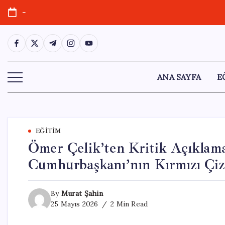
Skip
-
to
content
https://www.facebook.com/
https://twitter.com/
https://t.me/
https://www.instagram.com/
https://youtube.com/
ANA SAYFA
E
EĞITIM
Ömer Çelik’ten Kritik Açıklamala
Cumhurbaşkanı’nın Kırmızı Çiz
By
Murat Şahin
25 Mayıs 2026
2 Min Read