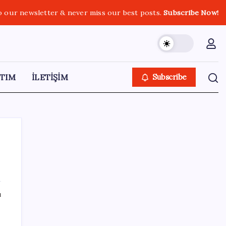
o our newsletter & never miss our best posts.
Subscribe Now!
TIM
İLETİŞİM
Subscribe
SON YAZILAR
ı
Copilot için radikal karar: Microsoft logoyu
değiştiriyor!