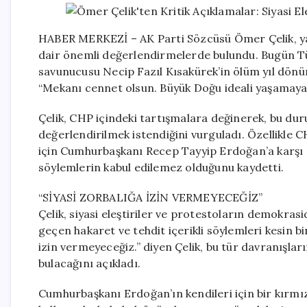
HABER MERKEZİ – AK Parti Sözcüsü Ömer Çelik, ya
dair önemli değerlendirmelerde bulundu. Bugün Tü
savunucusu Necip Fazıl Kısakürek’in ölüm yıl dönüm
“Mekanı cennet olsun. Büyük Doğu ideali yaşamaya
Çelik, CHP içindeki tartışmalara değinerek, bu du
değerlendirilmek istendiğini vurguladı. Özellikle CH
için Cumhurbaşkanı Recep Tayyip Erdoğan’a karşı sa
söylemlerin kabul edilemez olduğunu kaydetti.
“SİYASİ ZORBALIĞA İZİN VERMEYECEĞİZ”
Çelik, siyasi eleştiriler ve protestoların demokras
geçen hakaret ve tehdit içerikli söylemleri kesin bir
izin vermeyeceğiz.” diyen Çelik, bu tür davranışlar
bulacağını açıkladı.
Cumhurbaşkanı Erdoğan’ın kendileri için bir kırmızı