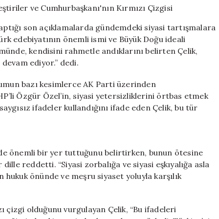
Siyasi
Eleştiriler
ptığı son açıklamalarda gündemdeki siyasi tartışmalara
ve
rk edebiyatının önemli ismi ve Büyük Doğu ideali
Cumhurbaşkanı’
ünde, kendisini rahmetle andıklarını belirten Çelik,
Kırmızı
Çizgisi
 devam ediyor.” dedi.
için
rumun bazı kesimlerce AK Parti üzerinden
P’li Özgür Özel’in, siyasi yetersizliklerini örtbas etmek
ygısız ifadeler kullandığını ifade eden Çelik, bu tür
ide önemli bir yer tuttuğunu belirtirken, bunun ötesine
 dille reddetti. “Siyasi zorbalığa ve siyasi eşkıyalığa asla
ın hukuk önünde ve meşru siyaset yoluyla karşılık
 çizgi olduğunu vurgulayan Çelik, “Bu ifadeleri