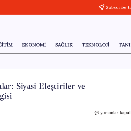
Subscribe t
ĞİTİM
EKONOMİ
SAĞLIK
TEKNOLOJİ
TANI
r: Siyasi Eleştiriler ve
gisi
Ömer
yorumlar kapal
Çelik’ten
Kritik
Açıklamalar: