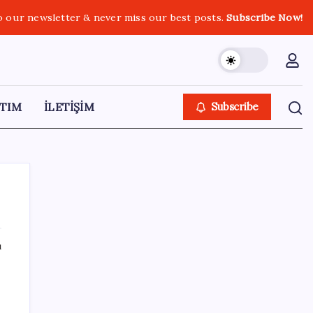
o our newsletter & never miss our best posts.
Subscribe Now!
TIM
İLETİŞİM
Subscribe
ı
SON YAZILAR
Güney Kore’de yapay zekayla üretilen
şarkılara yönelik ‘telif hakkı’ kararı