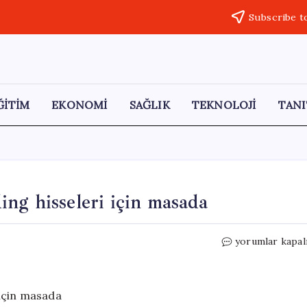
Subscribe t
ĞİTİM
EKONOMİ
SAĞLIK
TEKNOLOJİ
TANI
ng hisseleri için masada
OYAK,
yorumlar kapal
dev
şirketteki
Can
Holding