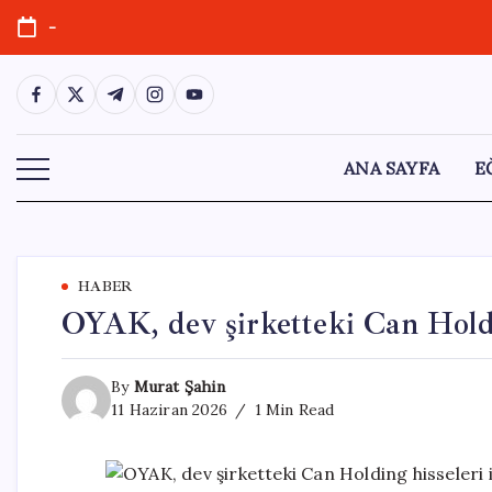
Skip
-
to
content
https://www.facebook.com/
https://twitter.com/
https://t.me/
https://www.instagram.com/
https://youtube.com/
ANA SAYFA
E
HABER
OYAK, dev şirketteki Can Holdi
By
Murat Şahin
11 Haziran 2026
1 Min Read