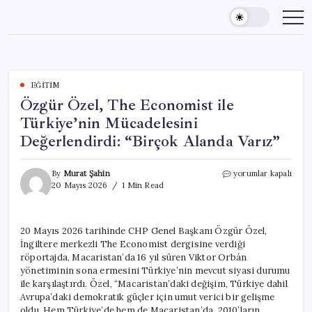
Skip
to
content
EĞITIM
Özgür Özel, The Economist ile
Türkiye’nin Mücadelesini
Değerlendirdi: “Birçok Alanda Varız”
Özgür
By
Murat Şahin
yorumlar kapalı
Özel,
20 Mayıs 2026
1 Min Read
The
Economist
ile
20 Mayıs 2026 tarihinde CHP Genel Başkanı Özgür Özel,
Türkiye’nin
İngiltere merkezli The Economist dergisine verdiği
Mücadelesini
Değerlendirdi:
röportajda, Macaristan’da 16 yıl süren Viktor Orbán
“Birçok
yönetiminin sona ermesini Türkiye’nin mevcut siyasi durumu
Alanda
ile karşılaştırdı. Özel, “Macaristan’daki değişim, Türkiye dahil
Varız”
Avrupa’daki demokratik güçler için umut verici bir gelişme
için
oldu. Hem Türkiye’de hem de Macaristan’da, 2010’ların