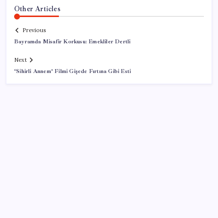
Other Articles
Previous
Bayramda Misafir Korkusu: Emekliler Dertli
Next
‘Sihirli Annem’ Filmi Gişede Fırtına Gibi Esti
SON YAZILAR
Güney Kore’de yapay zekayla üretilen şarkılara
yönelik ‘telif hakkı’ kararı