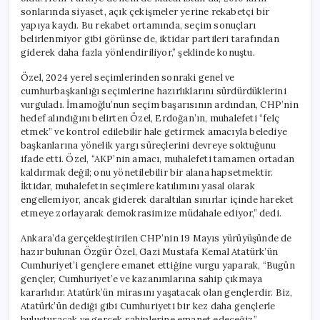
sonlarında siyaset, açık çekişmeler yerine rekabetçi bir
yapıya kaydı. Bu rekabet ortamında, seçim sonuçları
belirlenmiyor gibi görünse de, iktidar partileri tarafından
giderek daha fazla yönlendiriliyor,” şeklinde konuştu.
Özel, 2024 yerel seçimlerinden sonraki genel ve
cumhurbaşkanlığı seçimlerine hazırlıklarını sürdürdüklerini
vurguladı. İmamoğlu’nun seçim başarısının ardından, CHP’nin
hedef alındığını belirten Özel, Erdoğan’ın, muhalefeti “felç
etmek” ve kontrol edilebilir hale getirmek amacıyla belediye
başkanlarına yönelik yargı süreçlerini devreye soktuğunu
ifade etti. Özel, “AKP’nin amacı, muhalefeti tamamen ortadan
kaldırmak değil; onu yönetilebilir bir alana hapsetmektir.
İktidar, muhalefetin seçimlere katılımını yasal olarak
engellemiyor, ancak giderek daraltılan sınırlar içinde hareket
etmeye zorlayarak demokrasimize müdahale ediyor,” dedi.
Ankara’da gerçekleştirilen CHP’nin 19 Mayıs yürüyüşünde de
hazır bulunan Özgür Özel, Gazi Mustafa Kemal Atatürk’ün
Cumhuriyet’i gençlere emanet ettiğine vurgu yaparak, “Bugün
gençler, Cumhuriyet’e ve kazanımlarına sahip çıkmaya
kararlıdır. Atatürk’ün mirasını yaşatacak olan gençlerdir. Biz,
Atatürk’ün dediği gibi Cumhuriyeti bir kez daha gençlerle
buluşturacak ve gerçek sahiplerine emanet edeceğiz,”