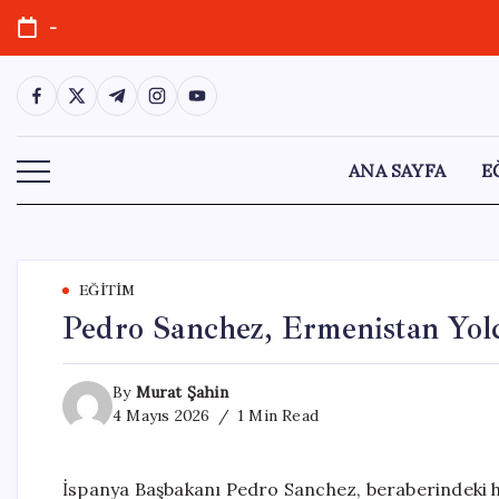
Skip
-
to
content
https://www.facebook.com/
https://twitter.com/
https://t.me/
https://www.instagram.com/
https://youtube.com/
ANA SAYFA
E
EĞITIM
Pedro Sanchez, Ermenistan Yol
By
Murat Şahin
4 Mayıs 2026
1 Min Read
İspanya Başbakanı Pedro Sanchez, beraberindeki he