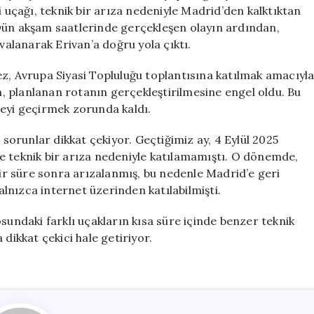
Devam
i uçağı, teknik bir arıza nedeniyle Madrid’den kalktıktan
Etti
Dün akşam saatlerinde gerçekleşen olayın ardından,
için
alanarak Erivan’a doğru yola çıktı.
ez, Avrupa Siyasi Topluluğu toplantısına katılmak amacıyl
 planlanan rotanın gerçekleştirilmesine engel oldu. Bu
ceyi geçirmek zorunda kaldı.
 sorunlar dikkat çekiyor. Geçtiğimiz ay, 4 Eylül 2025
e teknik bir arıza nedeniyle katılamamıştı. O dönemde,
bir süre sonra arızalanmış, bu nedenle Madrid’e geri
lnızca internet üzerinden katılabilmişti.
sundaki farklı uçakların kısa süre içinde benzer teknik
dikkat çekici hale getiriyor.