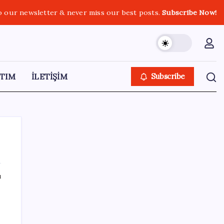
o our newsletter & never miss our best posts.
Subscribe Now!
TIM
İLETİŞİM
Subscribe
ı
SON YAZILAR
Copilot için radikal karar: Microsoft logoyu
değiştiriyor!