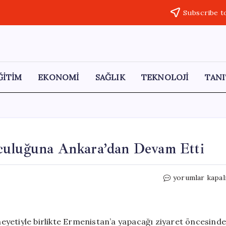
Subscribe t
ĞİTİM
EKONOMİ
SAĞLIK
TEKNOLOJİ
TANI
culuğuna Ankara’dan Devam Etti
Pedro
yorumlar kapal
Sanchez,
Ermenistan
Yolculuğuna
Ankara’dan
yetiyle birlikte Ermenistan’a yapacağı ziyaret öncesinde