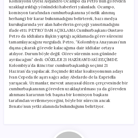
Komisyonu Üyesi Alejandro Ocampo da Petro’nun görevden
uzaklaştırıldığı yönündeki haberleri yalanladı. Ocampo,
komisyon tarafından cumhurbaşkanına yönelik alınmış
herhangi bir karar bulunmadığını belirterek, bazı medya
kuruluşlarında yer alan haberlerin gerçeği yansıtmadığını
ifade etti. PETRO’DAN AÇIKLAMA Cumhurbaşkanı Gustavo
Petro da iddialara ilişkin yaptığı açıklamada görev süresini
tamamlayacağını vurguladı. Petro, “Kolombiya Anayasası’nın
dışına çıkarak görevde kalacağıma dair iddialar ortaya
atılıyor. Durum böyle değil. Görev süremin son gününde
ayrılacağım” dedi. GÖZLER 21 HAZİRAN’DAKİ SEÇİMDE
Kolombiya’da ikinci tur cumhurbaşkanlığı seçimi 21
Haziran’da yapılacak. Seçimde iktidar koalisyonunun adayı
Ivan Cepeda ile aşırı sağcı aday Abelardo de la Espriella
yarışacak. Uzmanlar, mevcut anayasal düzen çerçevesinde bir
cumhurbaşkanının görevden uzaklaştırılması ya da görevden
alınması kararının tek başına bir komisyon başkanı
tarafından verilemeyeceğini, böyle bir sürecin ancak
Senato’nun yetki alanında bulunduğunu belirtiyor.