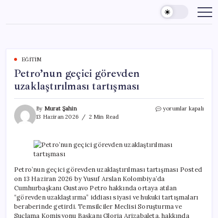
Skip
to
content
EĞITIM
Petro’nun geçici görevden
uzaklaştırılması tartışması
Petro’nun
By
Murat Şahin
yorumlar kapalı
geçici
13 Haziran 2026
2 Min Read
görevden
uzaklaştırılması
tartışması
için
Petro’nun geçici görevden uzaklaştırılması tartışması Posted
on 13 Haziran 2026 by Yusuf Arslan Kolombiya’da
Cumhurbaşkanı Gustavo Petro hakkında ortaya atılan
“görevden uzaklaştırma” iddiası siyasi ve hukuki tartışmaları
beraberinde getirdi. Temsilciler Meclisi Soruşturma ve
Suçlama Komisyonu Başkanı Gloria Arizabaleta, hakkında