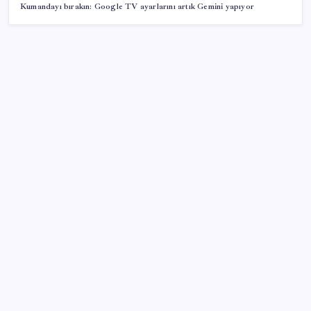
Kumandayı bırakın: Google TV ayarlarını artık Gemini yapıyor
SON YAZILAR
Güney Kore’de yapay zekayla üretilen şarkılara
yönelik ‘telif hakkı’ kararı
Tutuklanan Erdal Beşikçioğlu açığa almıştı: ‘Etkin
pişmanlık’ ifadesi verip şikayetçi olduğu ortaya çıktı!
Tecno 0mm Çerçevesiz Konsept Telefonunu
Tanıtmaya Hazırlanıyor
Edirne’de balya bağlamak 4 gün süreyle yasaklandı