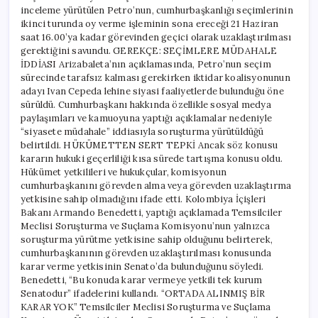
inceleme yürütülen Petro’nun, cumhurbaşkanlığı seçimlerinin
ikinci turunda oy verme işleminin sona ereceği 21 Haziran
saat 16.00’ya kadar görevinden geçici olarak uzaklaştırılması
gerektiğini savundu. GEREKÇE: SEÇİMLERE MÜDAHALE
İDDİASI Arizabaleta’nın açıklamasında, Petro’nun seçim
sürecinde tarafsız kalması gerekirken iktidar koalisyonunun
adayı Ivan Cepeda lehine siyasi faaliyetlerde bulunduğu öne
sürüldü. Cumhurbaşkanı hakkında özellikle sosyal medya
paylaşımları ve kamuoyuna yaptığı açıklamalar nedeniyle
“siyasete müdahale” iddiasıyla soruşturma yürütüldüğü
belirtildi. HÜKÜMETTEN SERT TEPKİ Ancak söz konusu
kararın hukuki geçerliliği kısa sürede tartışma konusu oldu.
Hükümet yetkilileri ve hukukçular, komisyonun
cumhurbaşkanını görevden alma veya görevden uzaklaştırma
yetkisine sahip olmadığını ifade etti. Kolombiya İçişleri
Bakanı Armando Benedetti, yaptığı açıklamada Temsilciler
Meclisi Soruşturma ve Suçlama Komisyonu’nun yalnızca
soruşturma yürütme yetkisine sahip olduğunu belirterek,
cumhurbaşkanının görevden uzaklaştırılması konusunda
karar verme yetkisinin Senato’da bulunduğunu söyledi.
Benedetti, “Bu konuda karar vermeye yetkili tek kurum
Senatodur” ifadelerini kullandı. “ORTADA ALINMIŞ BİR
KARAR YOK” Temsilciler Meclisi Soruşturma ve Suçlama