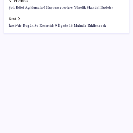
Previous
Şok Edici Açıklamalar! Hayvanseverlere Yönelik Skandal İfadeler
Next
İzmir’de Bugün Su Kesintisi: 9 İlçede 16 Mahalle Etkilenecek
SON YAZILAR
Güney Kore’de yapay zekayla üretilen şarkılara
yönelik ‘telif hakkı’ kararı
Tutuklanan Erdal Beşikçioğlu açığa almıştı: ‘Etkin
pişmanlık’ ifadesi verip şikayetçi olduğu ortaya çıktı!