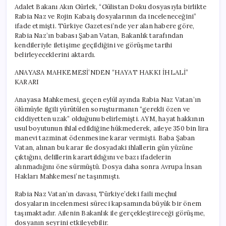
Adalet Bakanı Akın Gürlek, “Gülistan Doku dosyasıyla birlikte
Rabia Naz ve Rojin Kabaiş dosyalarının da inceleneceğini”
ifade etmişti. Türkiye Gazetesi’nde yer alan habere göre,
Rabia Naz’ın babası Şaban Vatan, Bakanlık tarafından
kendileriyle iletişime geçildiğini ve görüşme tarihi
belirleyeceklerini aktardı.
ANAYASA MAHKEMESİ’NDEN “HAYAT HAKKI İHLALİ”
KARARI
Anayasa Mahkemesi, geçen eylül ayında Rabia Naz Vatan’ın
ölümüyle ilgili yürütülen soruşturmanın “gerekli özen ve
ciddiyetten uzak” olduğunu belirlemişti. AYM, hayat hakkının
usul boyutunun ihlal edildiğine hükmederek, aileye 350 bin lira
manevi tazminat ödenmesine karar vermişti. Baba Şaban
Vatan, alınan bu karar ile dosyadaki ihlallerin gün yüzüne
çıktığını, delillerin karartıldığını ve bazı ifadelerin
alınmadığını öne sürmüştü. Dosya daha sonra Avrupa İnsan
Hakları Mahkemesi’ne taşınmıştı.
Rabia Naz Vatan’ın davası, Türkiye’deki faili meçhul
dosyaların incelenmesi süreci kapsamında büyük bir önem
taşımaktadır. Ailenin Bakanlık ile gerçekleştireceği görüşme,
dosyanın seyrini etkileyebilir.