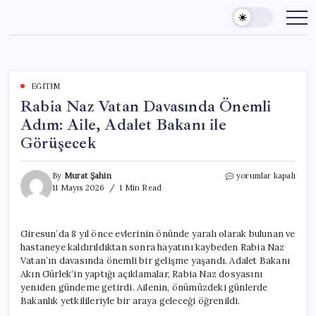
Skip
to
content
EĞITIM
Rabia Naz Vatan Davasında Önemli
Adım: Aile, Adalet Bakanı ile
Görüşecek
Rabia
By
Murat Şahin
yorumlar kapalı
Naz
11 Mayıs 2026
1 Min Read
Vatan
Davasında
Önemli
Giresun’da 8 yıl önce evlerinin önünde yaralı olarak bulunan ve
Adım:
hastaneye kaldırıldıktan sonra hayatını kaybeden Rabia Naz
Aile,
Adalet
Vatan’ın davasında önemli bir gelişme yaşandı. Adalet Bakanı
Bakanı
Akın Gürlek’in yaptığı açıklamalar, Rabia Naz dosyasını
ile
yeniden gündeme getirdi. Ailenin, önümüzdeki günlerde
Görüşecek
Bakanlık yetkilileriyle bir araya geleceği öğrenildi.
için