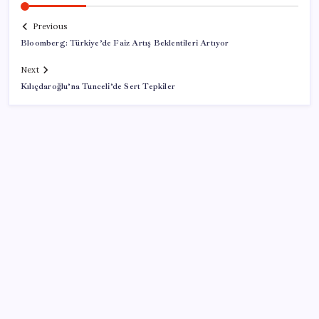
Previous
Bloomberg: Türkiye’de Faiz Artış Beklentileri Artıyor
Next
Kılıçdaroğlu’na Tunceli’de Sert Tepkiler
SON YAZILAR
Tutuklanan Erdal Beşikçioğlu açığa almıştı: ‘Etkin
pişmanlık’ ifadesi verip şikayetçi olduğu ortaya çıktı!
Tecno 0mm Çerçevesiz Konsept Telefonunu