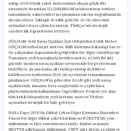
sahip. Dört büyük roket motorundan oluşan güçlü itki
sistemiyle donatılan YILDIRIMHAN’ın laboratuvar testleri
tamamlandı, saha testleri ise planlanan takvim doğrultusunda
devam ediyor. Yaklaşık 10 yıllık gizli bir Ar-Ge sürecinin
ardından ortaya çıkan bu sistem, Türkiye’nin stratejik
caydırıcılık kapasitesini artırıyor.
GÜÇHAN: Yerli Savaş Uçakları İçin Geliştirilen Kritik Motor
GÜÇHAN turbofan jet motoru, Milli Savunma Bakanlığı’nın Ar-
Ge çalışmaları kapsamında geliştirilen bir diğer önemli proje.
Tamamen yerli kaynaklarla üretilen motor, 42.000 lbf itki
gücüyle modern savaş uçakları seviyesinde bir performans
hedefliyor. Şu ana kadar altı farklı prototip üretildi ve
kalifikasyon testlerinin 2026 yılı içerisinde tamamlanması
planlanıyor. GÜÇHAN’ın gelecekte KAAN gibi yerli savaş
uçaklarında, insansız hava araçlarında ve çeşitli hava
platformlarında kullanılması öngörülüyor. Projede yer alan
tüm kritik bileşenlerin yerli üretimi, motoru Türkiye
açısından stratejik bir hale getiriyor.
SAHA Expo 2026’da Dikkat Çeken Diğer Savunma Sistemleri
Fuarın bir diğer dikkat çeken katılımcısı ROKETSAN, yeni
mühimmat ve füze sistemlerini tanıttı. Bunlar arasında
NEŞTER adlı hassas mühimmat, CİRİT anti-drone çözümü ve