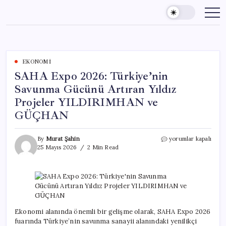
Skip
to
content
EKONOMI
SAHA Expo 2026: Türkiye’nin
Savunma Gücünü Artıran Yıldız
Projeler YILDIRIMHAN ve
GÜÇHAN
SAHA
By
Murat Şahin
yorumlar kapalı
Expo
25 Mayıs 2026
2 Min Read
2026:
Türkiye’nin
Savunma
Gücünü
Artıran
Yıldız
Projeler
Ekonomi alanında önemli bir gelişme olarak, SAHA Expo 2026
YILDIRIMHAN
fuarında Türkiye’nin savunma sanayii alanındaki yenilikçi
ve