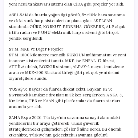
yeni nesil tanksavar sistemi olan CİDA gibi projeler yer aldı.
ASELSAN da fuarda yoğun ilgi gördü, özellikle hava savunma
ve elektronik harp sistemleri ön plana çıktı. ASELSAN
standında GÜRZ, KORKUT, EJDERHA, GÖKBERK, ALP alçak
irtifa radarı ve PUHU elektronik harp sistemi gibi birçok
yenilik sergilendi.
STM, MKE ve Diğer Projeler
STM, 1000 kilometre menzilli KUZGUN mühimmatını ve yeni
insansız sistemlerini tanıttı. MKE ise ENFAL-17 füzesi,
ATTİLA obüsü, BOZKIR sistemi, ALPAY-2 mayın temizleme
aracı ve MKE-300 Blackout tüfeği gibi pek çok yeni ürünü
ziyaretçilere sundu.
TUSAŞ ve Baykar da fuarda dikkat çekti. Baykar, K2 ve
Sivrisinek kamikaze dronlarını ilk kez sergilerken; ANKA-3,
Kızılelma, TB3 ve KAAN gibi platformlar da fuarın starları
arasında yer aldı.
SAHA Expo 2026, Türkiye’nin savunma sanayii alanındaki
yeniliklerini bir araya getirerek, ulusal güvenlik
stratejilerindeki gelişmeleri gözler önüne serdi. Bu önemli
etkinlikte, Türkiye’nin gelecekteki savunma gücünü