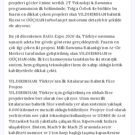
projeleri gözler önüne serildi. 2T Teknoloji & Savunma
GÜÇHAN
programımızın ilk bölümünde, Tolga Özbek ile birlikte bu
için
fuarın en dikkat çeken projeleri olan YILDIRIMHAN balistik
füzesi ve GÜÇHAN turbofan jet motorunu detaylı bir şekilde
ele alıyoruz.
Bu yıl düzenlenen SAHA Expo 2026’da, Türkiye savunma
sanayii adeta bir gövde gösterisi gerçekleştirdi. Fuarın en
çok ilgi çeken iki projesi, Milli Savunma Bakanlığı’nın Ar-Ge
Merkezi tarafından geliştirilmiş olan YILDIRIMHAN ve
GÜÇHAN oldu. İlk kez kamuoyuna tanıtılan bu iki stratejik
sistem, hem gelişmiş teknolojileri hem de sahip olduğu kritik
kabiliyetlerle dikkat çekti.
YILDIRIMHAN: Türkiye’nin İlk Kıtalararası Balistik Füze
Projesi
YILDIRIMHAN, Türkiye için geliştirilmiş en iddialı füze
projelerinden biri olarak öne çıkıyor. Uzun menzilli
kıtalararası balistik füze sınıfında yer alan sistemin yaklaşık
6.000 kilometre menzili olduğu bildiriliyor. Projeye özel olarak
yerli üretim sıvı yakıt teknolojisi kullanılıyor ve UDMH ile Azot
Tetraoksit bazlı yakıtlarla çalışan füze, hipersonik hızlara
ulaşabiliyor. Sistem, Mach 9 ile Mach 25 arasında seyir
kabiliyeti sunuyor ve 3 ton harp başlığı taşıma kapasitesine